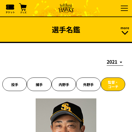
選手名鑑
監督・
投手
捕手
内野手
外野手
コーチ