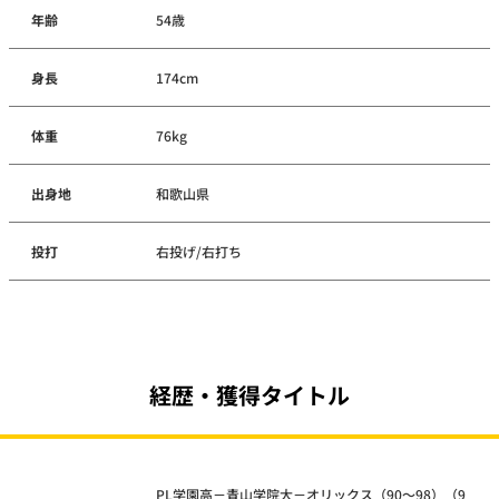
年齢
54歳
身長
174cm
体重
76kg
出身地
和歌山県
投打
右投げ/右打ち
経歴・獲得タイトル
PL学園高－青山学院大－オリックス（90～98）（9