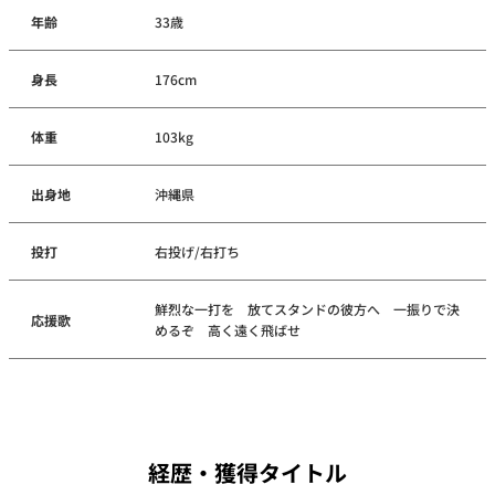
年齢
33歳
身長
176cm
体重
103kg
出身地
沖縄県
投打
右投げ/右打ち
鮮烈な一打を 放てスタンドの彼方へ 一振りで決
応援歌
めるぞ 高く遠く飛ばせ
経歴・獲得タイトル