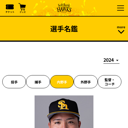
選手名鑑
監督・
投手
捕手
内野手
外野手
コーチ