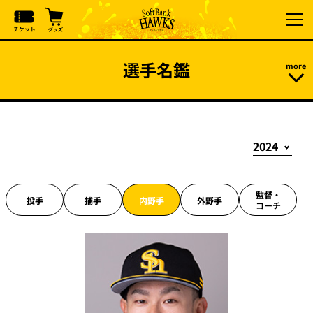
選手名鑑
監督・
投手
捕手
内野手
外野手
コーチ