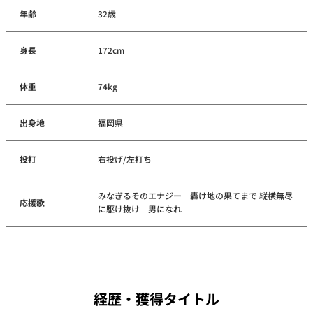
年齢
32歳
身長
172cm
体重
74kg
出身地
福岡県
投打
右投げ/左打ち
みなぎるそのエナジー 轟け地の果てまで 縦横無尽
応援歌
に駆け抜け 男になれ
経歴・獲得タイトル