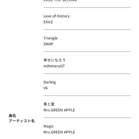
Love of History
EXILE
Triangle
SMAP
幸せになろう
mihimaruGT
Darling
V6
青と夏
Mrs.GREEN APPLE
曲名
アーティスト名
Magic
Mrs.GREEN APPLE