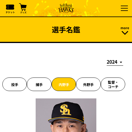
選手名鑑
監督・
投手
捕手
内野手
外野手
コーチ