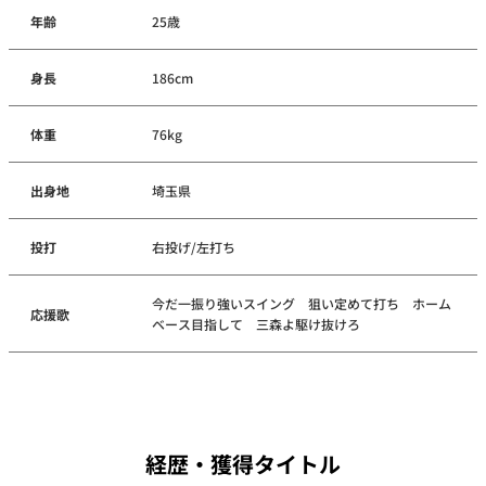
年齢
25歳
身長
186cm
体重
76kg
出身地
埼玉県
投打
右投げ/左打ち
今だ一振り強いスイング 狙い定めて打ち ホーム
応援歌
ベース目指して 三森よ駆け抜けろ
経歴・獲得タイトル