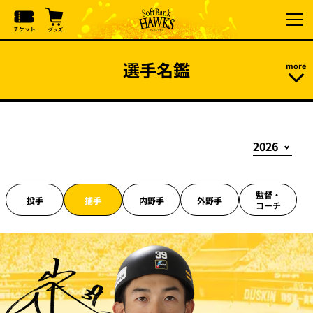
選手名鑑
監督・
投手
捕手
内野手
外野手
コーチ