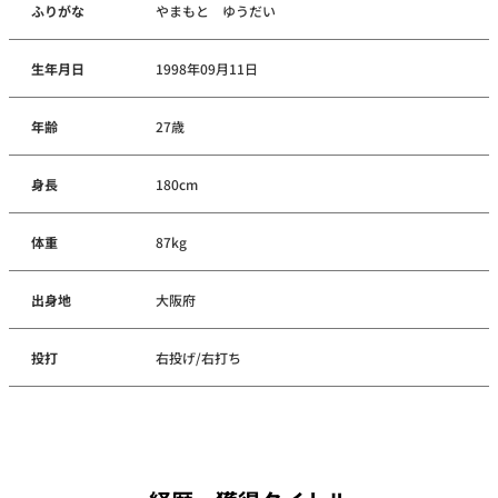
ふりがな
やまもと ゆうだい
生年月日
1998年09月11日
年齢
27歳
身長
180cm
体重
87kg
出身地
大阪府
投打
右投げ/右打ち