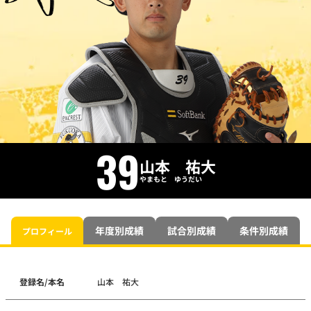
39
山本 祐大
やまもと ゆうだい
年度別成績
試合別成績
条件別成績
プロフィール
登録名/本名
山本 祐大