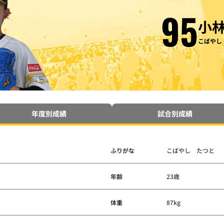
95
小
こばやし
年度別成績
試合別成績
ふりがな
こばやし たつと
年齢
23歳
体重
87kg