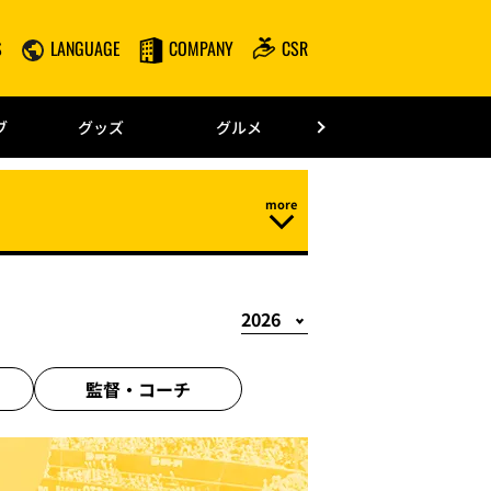
S
LANGUAGE
COMPANY
CSR
みずほPayPay
ブ
グッズ
グルメ
ドーム情報
監督・
コーチ