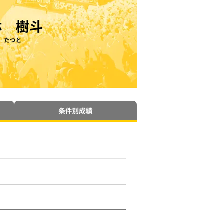
林 樹斗
 たつと
条件別成績