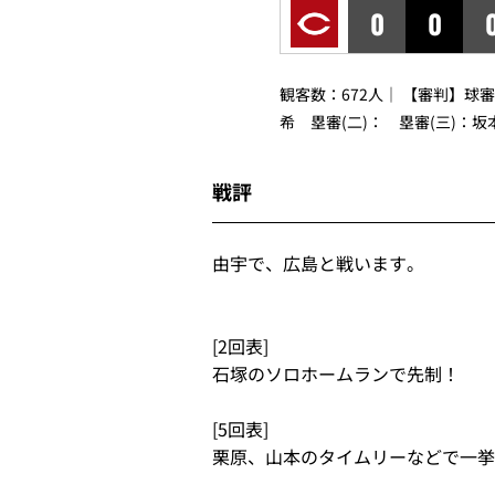
0
0
観客数：672人｜ 【審判】球
希 塁審(二)： 塁審(三)：坂
戦評
由宇で、広島と戦います。
[2回表]
石塚のソロホームランで先制！
[5回表]
栗原、山本のタイムリーなどで一挙