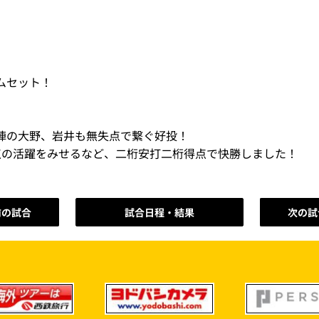
ムセット！
陣の大野、岩井も無失点で繋ぐ好投！
点の活躍をみせるなど、二桁安打二桁得点で快勝しました！
前の試合
試合日程・結果
次の試