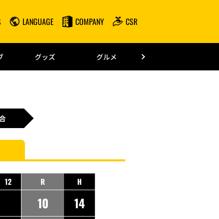
S
LANGUAGE
COMPANY
CSR
みずほPayPay
ブ
グッズ
グルメ
ドーム情報
合
12
R
H
10
14