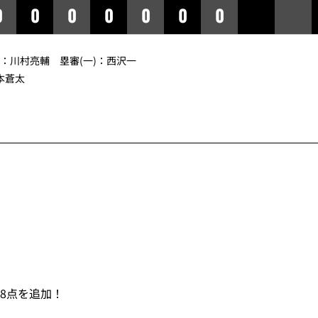
0
0
0
0
0
0
0
審：川村亮輔 塁審(一)：西沢一
本蒼太
8点を追加！