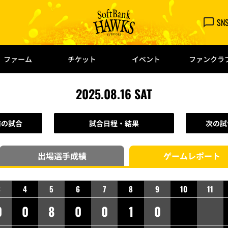
SN
ファーム
チケット
イベント
ファンクラ
2025.08.16 SAT
前の試合
試合日程・結果
次の試
出場選手
成績
ゲーム
レポート
3
4
5
6
7
8
9
10
11
0
0
8
0
0
1
0