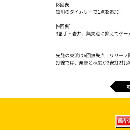
[8回表]
笹川のタイムリーで1点を追加！
[9回裏]
3番手・岩井、無失点に抑えてゲー
先発の東浜は6回無失点！リリーフ
打線では、栗原と秋広が2安打2打