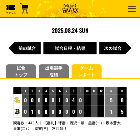
2025.08.24 SUN
前の試合
試合日程・結果
次の試合
試合
出場選手
ゲーム
トップ
成績
レポート
1
2
3
4
5
6
7
8
9
10
11
12
R
H
0
0
0
0
0
1
0
4
0
5
8
0
1
0
0
0
0
0
0
0
1
5
観客数：443人｜ 【審判】球審：西沢一希 塁審(一)：坂本蒼太
塁審(二)： 塁審(三)：宮武賢汰