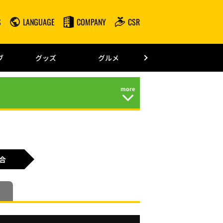
S
LANGUAGE
COMPANY
CSR
みずほPayPay
ブ
グッズ
グルメ
ドーム情報
合