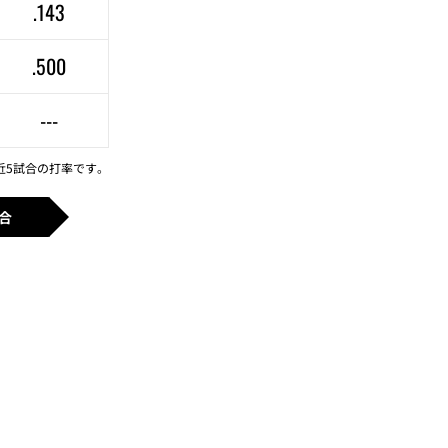
.143
.500
---
近5試合の打率です。
合