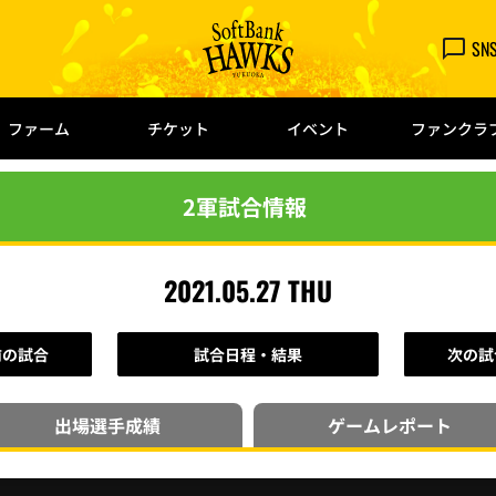
SN
ファーム
チケット
イベント
ファンクラ
2軍試合情報
2021.05.27 THU
前の試合
試合日程・結果
次の試
出場選手
成績
ゲーム
レポート