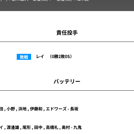
責任投手
レイ
（0勝2敗0S）
敗戦
バッテリー
田 , 小野 , 浜地 , 伊藤和 , エドワーズ - 長坂
イ
,
渡邉雄
,
尾形
,
田中
,
高橋礼
,
奥村
-
九鬼