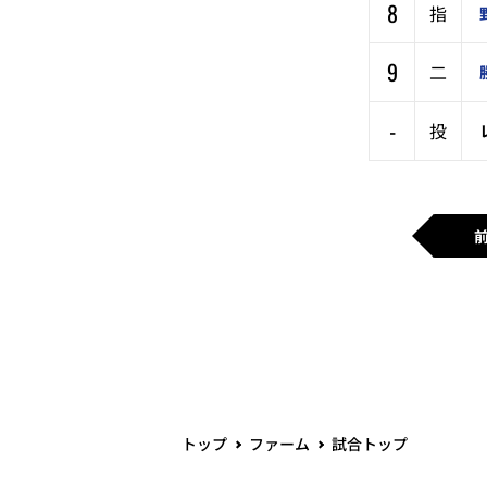
8
指
9
二
-
投
トップ
ファーム
試合トップ