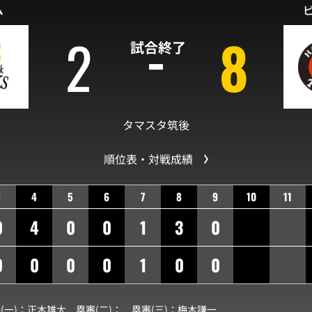
ム
2
8
試合終了
タマスタ筑後
順位表・対戦成績
3
4
5
6
7
8
9
10
11
0
4
0
0
1
3
0
0
0
0
0
1
0
0
一)：
正木雄大
塁審(二)：
塁審(三)：
梅木謙一