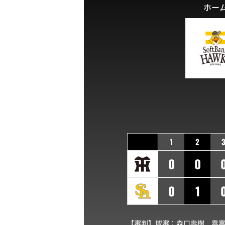
ホー
1
2
0
0
0
1
【審判】球審：
森口壽樹
塁審(