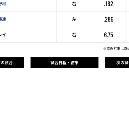
.182
右
野村
.286
左
勝連
6.75
右
レイ
※直近打率は直
前の試合
試合日程・結果
次の試