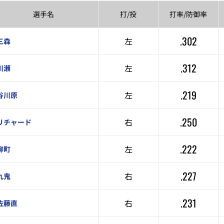
選手名
打/投
打率/
防御率
.302
左
三森
.312
左
川瀬
.219
左
谷川原
.250
右
リチャード
.222
左
柳町
.227
右
九鬼
.231
右
佐藤直