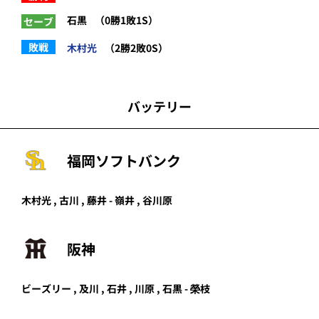
石黒
（0勝1敗1S）
セーブ
敗戦
木村光
（2勝2敗0S）
バッテリー
福岡ソフトバンク
木村光
,
古川
,
藤井
-
嶺井
,
谷川原
阪神
ビーズリー , 及川 , 石井 , 川原 , 石黒 - 榮枝