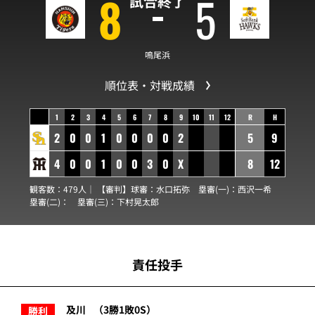
8
5
試合終了
鳴尾浜
順位表・対戦成績
1
2
3
4
5
6
7
8
9
10
11
12
R
H
2
0
0
1
0
0
0
0
2
5
9
4
0
0
1
0
0
3
0
X
8
12
観客数：479人｜ 【審判】球審：
水口拓弥
塁審(一)：
西沢一希
塁審(二)：
塁審(三)：
下村晃太郎
責任投手
及川
（3勝1敗0S）
勝利