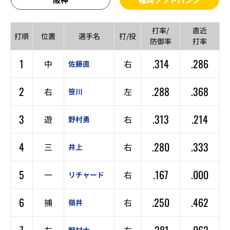
打率/
直近
打順
位置
選手名
打/投
防御率
打率
1
.314
.286
中
右
佐藤直
2
.288
.368
右
左
笹川
3
.313
.214
遊
右
野村勇
4
.280
.333
三
右
井上
5
.167
.000
一
右
リチャード
6
.250
.462
捕
右
嶺井