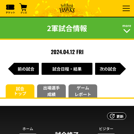
2軍試合情報
2024.04.12 FRI
前の試合
試合日程・結果
次の試合
出場選手
ゲーム
試合
トップ
成績
レポート
更新
ホーム
ビジター