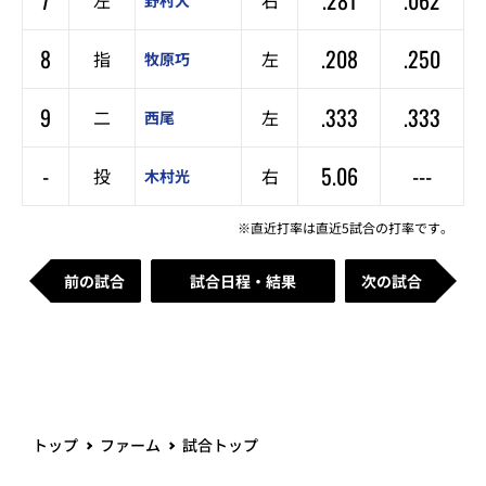
7
.281
.062
左
右
野村大
8
.208
.250
指
左
牧原巧
9
.333
.333
二
左
西尾
-
5.06
---
投
右
木村光
※直近打率は直近5試合の打率です。
前の試合
試合日程・結果
次の試合
トップ
ファーム
試合トップ