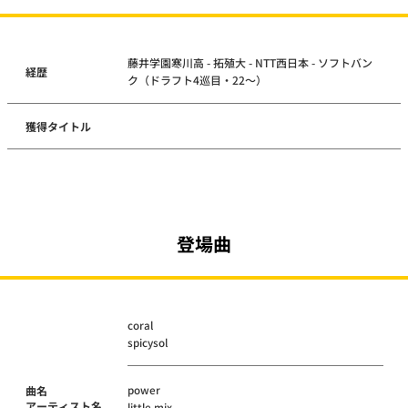
藤井学園寒川高 - 拓殖大 - NTT西日本 - ソフトバン
経歴
ク（ドラフト4巡目・22～）
獲得タイトル
登場曲
coral
spicysol
power
曲名
アーティスト名
little mix