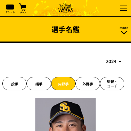
選手名鑑
監督・
投手
捕手
内野手
外野手
コーチ