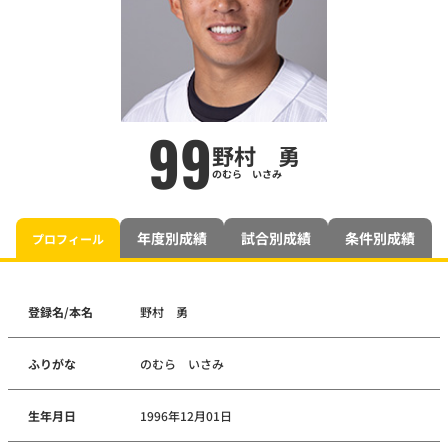
99
野村 勇
のむら いさみ
年度別成績
試合別成績
条件別成績
プロフィール
登録名/本名
野村 勇
ふりがな
のむら いさみ
生年月日
1996年12月01日