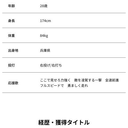
年齢
28歳
身長
174cm
体重
84kg
出身地
兵庫県
投打
右投げ/右打ち
ここで見せろ力強く 敵を凌駕する一撃 全速前進
応援歌
フルスピードで 勇ましく走れ
経歴・獲得タイトル