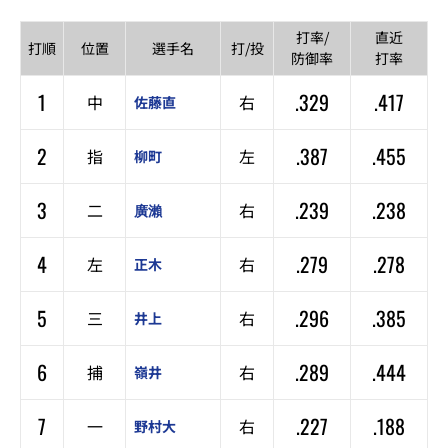
打率/
直近
打順
位置
選手名
打/投
防御率
打率
1
.329
.417
中
右
佐藤直
2
.387
.455
指
左
柳町
3
.239
.238
二
右
廣瀨
4
.279
.278
左
右
正木
5
.296
.385
三
右
井上
6
.289
.444
捕
右
嶺井
7
.227
.188
一
右
野村大