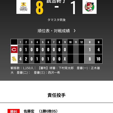
8
1
試合終了
タマスタ筑後
順位表・対戦成績
1
2
3
4
5
6
7
8
9
10
11
12
R
H
0
1
0
0
0
0
0
0
0
1
4
4
2
0
1
0
1
0
0
X
8
10
観客数：1,150人｜ 【審判】球審：
下村晃太郎
塁審(一)：
正木雄
大
塁審(二)：
塁審(三)：
西沢一希
責任投手
佐藤宏
（1勝0敗0S）
勝利