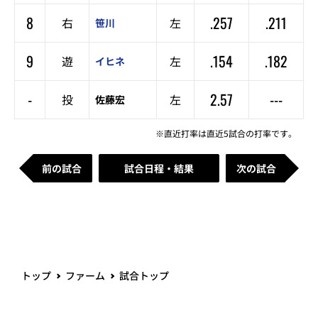
8
.257
.211
右
左
笹川
9
.154
.182
遊
左
イヒネ
-
2.57
---
投
左
佐藤宏
※直近打率は直近5試合の打率です。
前の試合
試合日程・結果
次の試合
トップ
ファーム
試合トップ