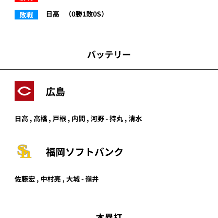
日高
（0勝1敗0S）
敗戦
バッテリー
広島
日高 , 高橋 , 戸根 , 内間 , 河野 - 持丸 , 清水
福岡ソフトバンク
佐藤宏
,
中村亮
,
大城
-
嶺井
本塁打