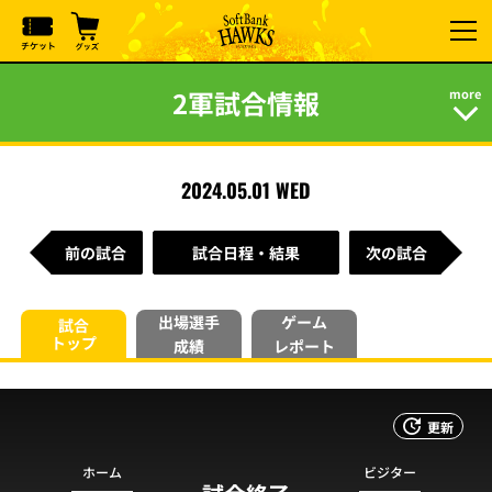
2軍試合情報
2024.05.01 WED
前の試合
試合日程・結果
次の試合
出場選手
ゲーム
試合
トップ
成績
レポート
更新
ホーム
ビジター