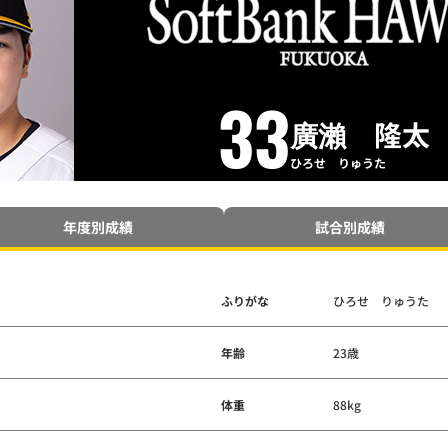
33
廣瀨 隆太
ひろせ りゅうた
年度別成績
試合別成績
ふりがな
ひろせ りゅうた
年齢
23歳
体重
88kg