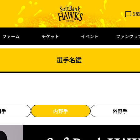
SN
ファーム
チケット
イベント
ファンクラ
選手名鑑
捕手
内野手
外野手