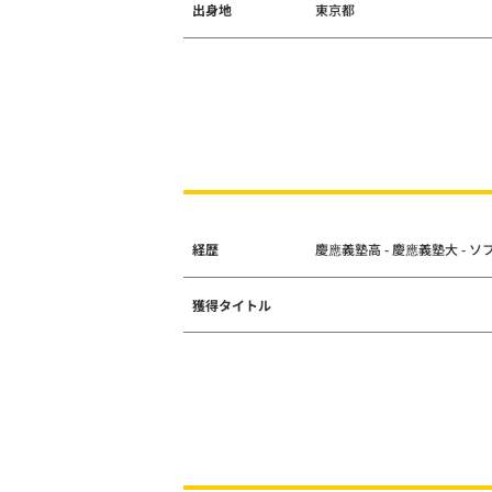
出身地
東京都
経歴
慶應義塾高 - 慶應義塾大 -
獲得タイトル