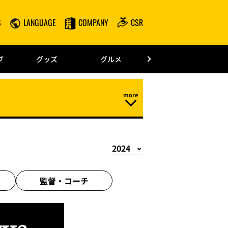
S
LANGUAGE
COMPANY
CSR
みずほPayPay
ブ
グッズ
グルメ
ドーム情報
監督・
コーチ