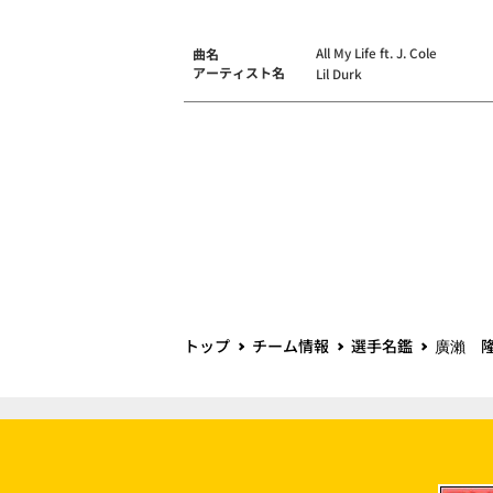
All My Life ft. J. Cole
曲名
アーティスト名
Lil Durk
トップ
チーム情報
選手名鑑
廣瀨 