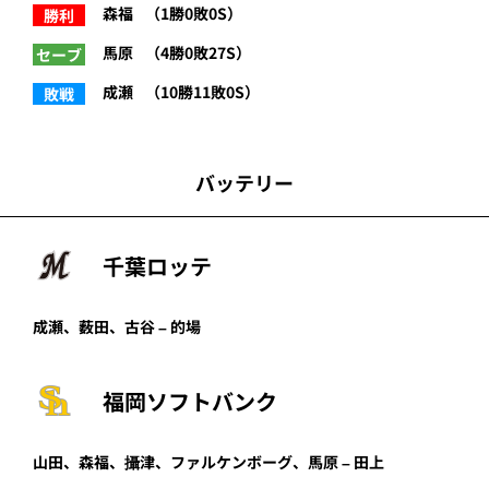
森福
（1勝0敗0S）
勝利
馬原
（4勝0敗27S）
セーブ
成瀬
（10勝11敗0S）
敗戦
バッテリー
千葉ロッテ
成瀬、薮田、古谷 – 的場
福岡ソフトバンク
山田、森福、攝津、ファルケンボーグ、馬原 – 田上