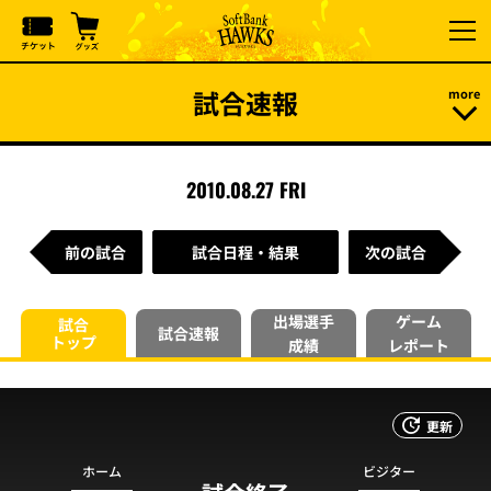
試合速報
2010.08.27 FRI
前の試合
試合日程・結果
次の試合
出場選手
ゲーム
試合
試合速報
トップ
成績
レポート
更新
ホーム
ビジター