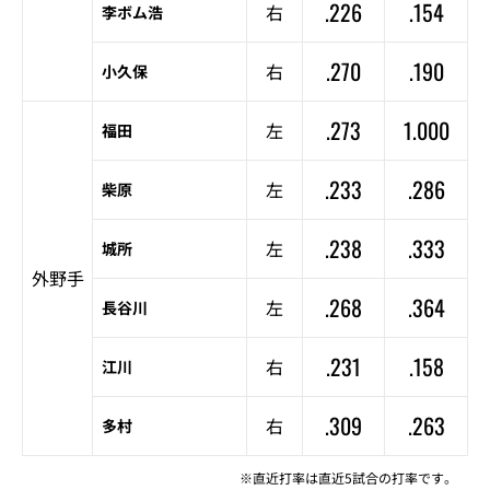
.226
.154
右
李ボム浩
.270
.190
右
小久保
.273
1.000
左
福田
.233
.286
左
柴原
.238
.333
左
城所
外野手
.268
.364
左
長谷川
.231
.158
右
江川
.309
.263
右
多村
※直近打率は直近5試合の打率です。