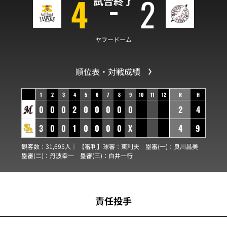
4
2
試合終了
ヤフードーム
順位表・対戦成績
1
2
3
4
5
6
7
8
9
10
11
12
R
H
0
0
0
2
0
0
0
0
0
2
4
3
0
0
1
0
0
0
0
X
4
9
観客数：31,695人｜ 【審判】球審：
東利夫
塁審(一)：
良川昌美
塁審(二)：
丹波幸一
塁審(三)：
白井一行
責任投手