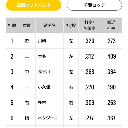
福岡ソフトバンク
千葉ロッテ
打率/
直近
打順
位置
選手名
打/投
防御率
打率
1
.320
.273
遊
左
川崎
2
.312
.409
二
左
本多
3
.268
.364
中
左
長谷川
4
.270
.190
一
右
小久保
5
.309
.263
右
右
多村
6
.277
.167
指
左
ペタジーニ