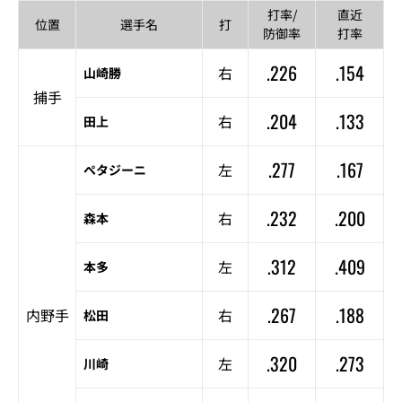
打率/
直近
位置
選手名
打
防御率
打率
.226
.154
右
山崎勝
捕手
.204
.133
右
田上
.277
.167
左
ペタジーニ
.232
.200
右
森本
.312
.409
左
本多
.267
.188
内野手
右
松田
.320
.273
左
川崎