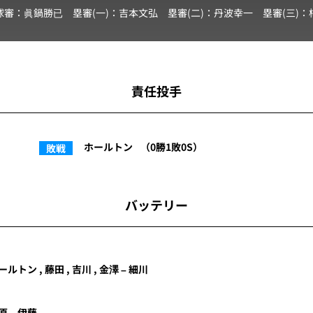
球審：
眞鍋勝已
塁審(一)：
吉本文弘
塁審(二)：
丹波幸一
塁審(三)：
責任投手
ホールトン
（0勝1敗0S）
敗戦
バッテリー
ールトン , 藤田 , 吉川 , 金澤 – 細川
原 – 伊藤