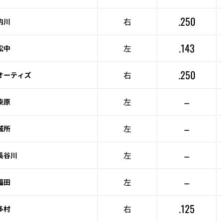
.250
右
内川
.143
左
松中
.250
右
オーティズ
–
左
柴原
–
左
城所
–
左
長谷川
–
左
福田
.125
右
多村