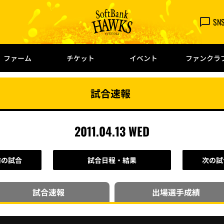
SN
ファーム
チケット
イベント
ファンクラ
試合速報
2011.04.13 WED
前の試合
試合日程・結果
次の試
試合速報
出場選手
成績