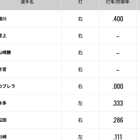
選手名
打
打率/
防御率
.400
右
細川
–
右
堂上
–
右
山崎勝
–
右
今宮
.000
右
カブレラ
.333
左
本多
.286
右
松田
.111
左
川崎