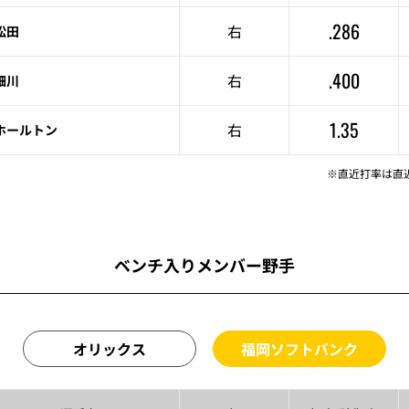
.286
右
松田
.400
右
細川
1.35
右
ホールトン
※直近打率は直
ベンチ入りメンバー野手
オリックス
福岡ソフトバンク