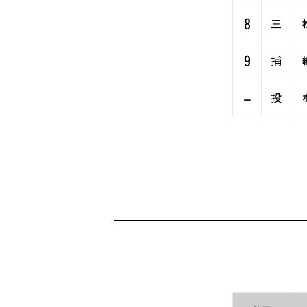
8
三
9
捕
–
投