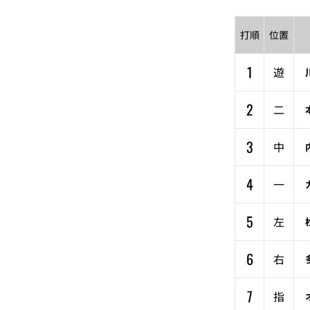
打順
位置
1
遊
2
二
3
中
4
一
5
左
6
右
7
指