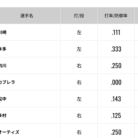
選手名
打/投
打率/
防御率
.111
左
川崎
.333
左
本多
.250
右
内川
.000
右
カブレラ
.143
左
松中
.125
右
多村
.250
右
オーティズ