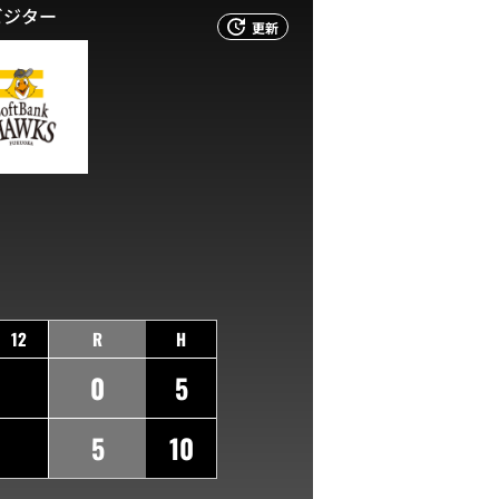
ビジター
更新
12
R
H
0
5
5
10