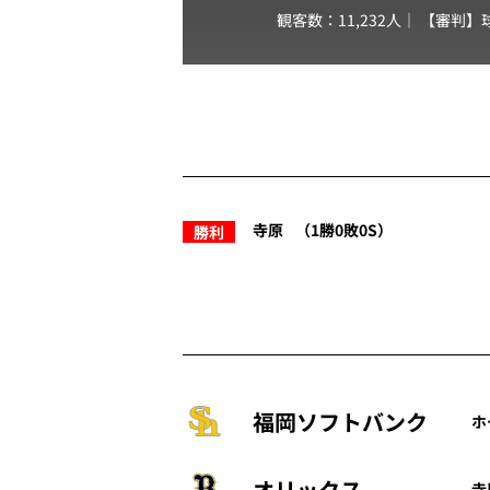
観客数：11,232人｜ 【審判】
寺原
（1勝0敗0S）
勝利
福岡ソフトバンク
ホ
オリックス
寺