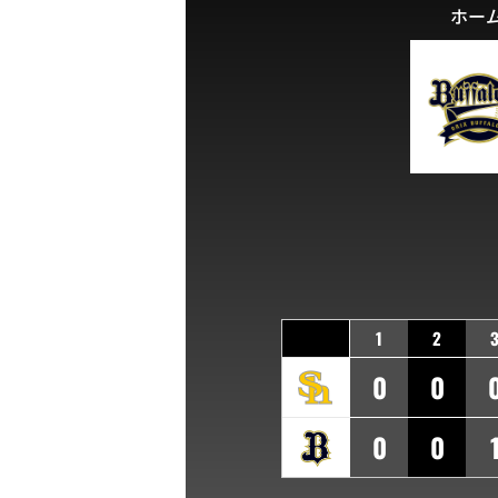
ホー
1
2
0
0
0
0