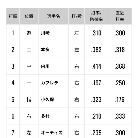
打率/
直近
打順
位置
選手名
打/投
防御率
打率
1
.310
.300
遊
左
川崎
2
.382
.318
二
左
本多
3
.414
.368
中
右
内川
4
.197
.250
一
右
カブレラ
5
.323
.176
指
右
小久保
6
.210
.333
右
右
多村
7
.235
.300
左
右
オーティズ