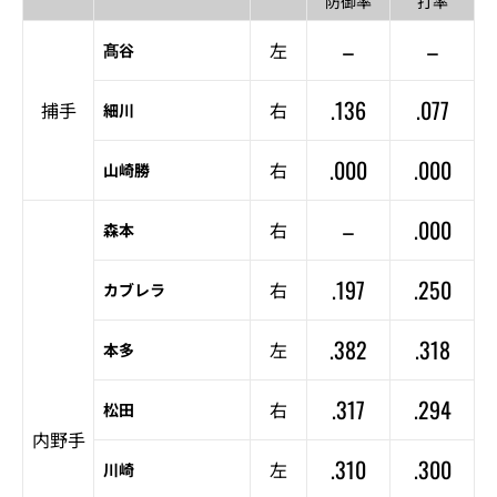
防御率
打率
–
–
左
髙谷
.136
.077
捕手
右
細川
.000
.000
右
山崎勝
–
.000
右
森本
.197
.250
右
カブレラ
.382
.318
左
本多
.317
.294
右
松田
内野手
.310
.300
左
川崎