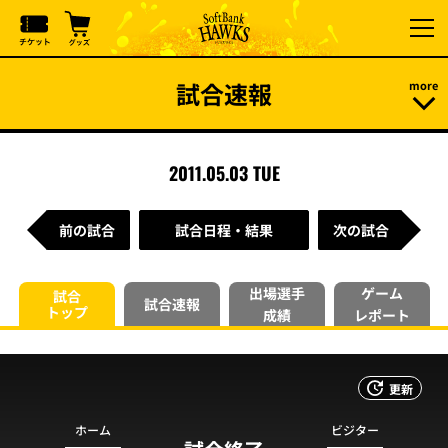
試合速報
2011.05.03 TUE
前の試合
試合日程・結果
次の試合
出場選手
ゲーム
試合
試合速報
トップ
成績
レポート
更新
ホーム
ビジター