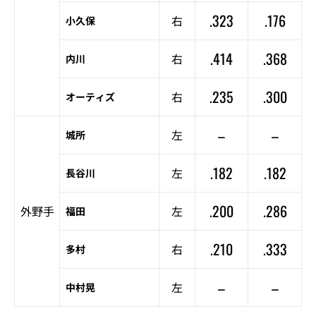
.323
.176
右
小久保
.414
.368
右
内川
.235
.300
右
オーティズ
–
–
左
城所
.182
.182
左
長谷川
.200
.286
外野手
左
福田
.210
.333
右
多村
–
–
左
中村晃