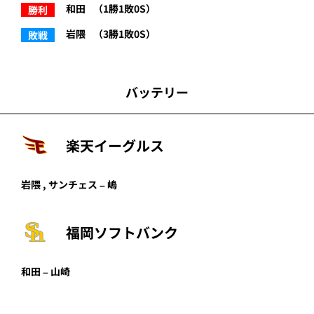
和田
（1勝1敗0S）
勝利
岩隈
（3勝1敗0S）
敗戦
バッテリー
楽天イーグルス
岩隈 , サンチェス – 嶋
福岡ソフトバンク
和田 – 山崎