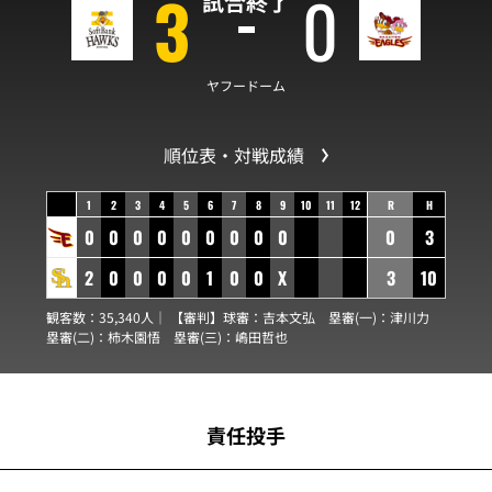
3
0
試合終了
ヤフードーム
順位表・対戦成績
1
2
3
4
5
6
7
8
9
10
11
12
R
H
0
0
0
0
0
0
0
0
0
0
3
2
0
0
0
0
1
0
0
X
3
10
観客数：35,340人｜ 【審判】球審：
吉本文弘
塁審(一)：
津川力
塁審(二)：
柿木園悟
塁審(三)：
嶋田哲也
責任投手