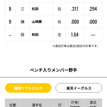
8
.317
.294
三
右
松田
9
.000
.000
捕
右
山崎勝
–
1.64
—
投
左
和田
※直近打率は直近5試合の打率です。
ベンチ入りメンバー野手
福岡ソフトバンク
楽天イーグルス
打率/
直近
位置
選手名
打