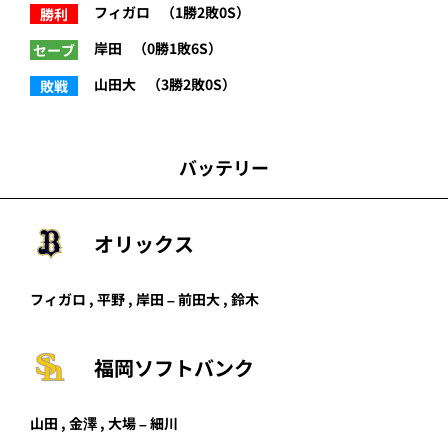
フィガロ
（1勝2敗0S）
勝利
岸田
（0勝1敗6S）
セーブ
山田大
（3勝2敗0S）
敗戦
バッテリー
オリックス
フィガロ , 平野 , 岸田 – 前田大 ,
鈴木
福岡ソフトバンク
山田 , 金澤 , 大場 – 細川