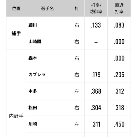
打率/
直近
位置
選手名
打
防御率
打率
.133
.083
右
細川
捕手
–
.000
右
山崎勝
–
.000
右
森本
.179
.235
右
カブレラ
.368
.312
左
本多
.304
.318
右
松田
内野手
.311
.450
左
川崎