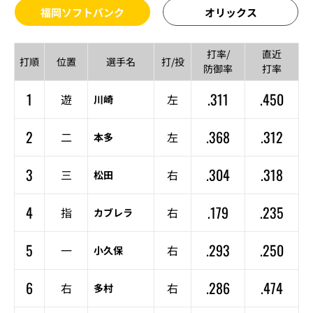
福岡ソフトバンク
オリックス
打率/
直近
打順
位置
選手名
打/投
防御率
打率
1
.311
.450
遊
左
川崎
2
.368
.312
二
左
本多
3
.304
.318
三
右
松田
4
.179
.235
指
右
カブレラ
5
.293
.250
一
右
小久保
6
.286
.474
右
右
多村