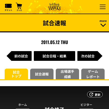
試合速報
2011.05.12 THU
前の試合
試合日程・結果
次の試合
出場選手
ゲーム
試合
試合速報
トップ
成績
レポート
更新
ホーム
ビジター