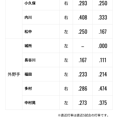
.293
.250
右
小久保
.408
.333
右
内川
.250
.167
左
松中
–
.000
左
城所
.167
.111
左
長谷川
.233
.214
外野手
左
福田
.286
.474
右
多村
.273
.375
左
中村晃
※直近打率は直近5試合の打率です。