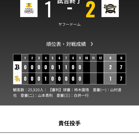
1
2
試合終了
ヤフードーム
順位表・対戦成績
1
2
3
4
5
6
7
8
9
10
11
12
R
H
0
0
0
0
0
1
1
0
0
2
7
0
0
0
1
0
0
0
0
0
1
7
観客数：25,920人｜ 【審判】球審：
柿木園悟
塁審(一)：
山村達
也
塁審(二)：
山本貴則
塁審(三)：
白井一行
責任投手