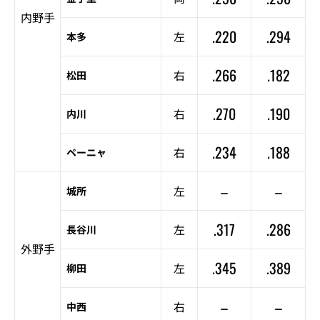
内野手
.220
.294
左
本多
.266
.182
右
松田
.270
.190
右
内川
.234
.188
右
ペーニャ
–
–
左
城所
.317
.286
左
長谷川
外野手
.345
.389
左
柳田
–
–
右
中西