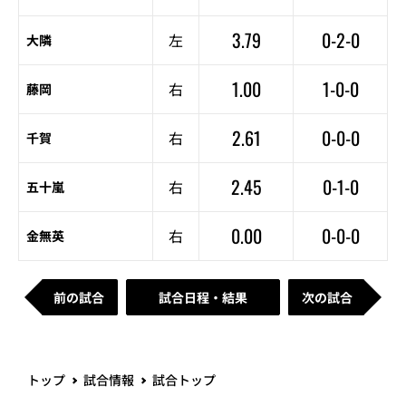
3.79
0-2-0
左
大隣
1.00
1-0-0
右
藤岡
2.61
0-0-0
右
千賀
2.45
0-1-0
右
五十嵐
0.00
0-0-0
右
金無英
前の試合
試合日程・結果
次の試合
トップ
試合情報
試合トップ