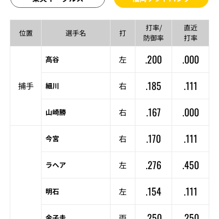
打率/
直近
位置
選手名
打
防御率
打率
.200
.000
左
髙谷
.185
.111
捕手
右
細川
.167
.000
右
山崎勝
.170
.111
右
今宮
.276
.450
左
ラヘア
.154
.111
左
明石
.250
.250
両
金子圭