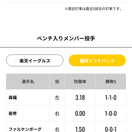
※直近打率は直近5試合の打率です。
ベンチ入りメンバー投手
楽天イーグルス
福岡ソフトバンク
選手名
投
防御率
勝敗S
3.18
1-1-0
左
森福
0.00
1-0-0
右
岩嵜
1.50
0-0-1
右
ファルケンボーグ