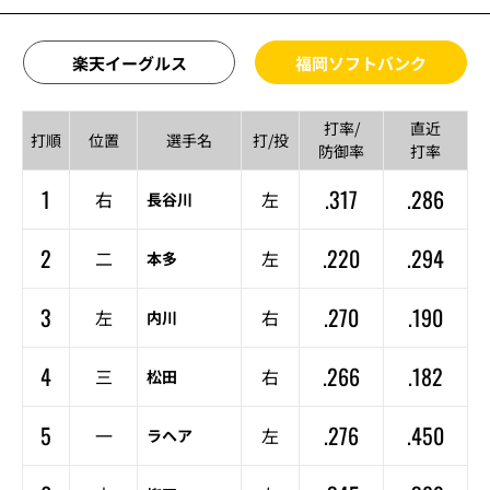
楽天イーグルス
福岡ソフトバンク
打率/
直近
打順
位置
選手名
打/投
防御率
打率
1
.317
.286
右
左
長谷川
2
.220
.294
二
左
本多
3
.270
.190
左
右
内川
4
.266
.182
三
右
松田
5
.276
.450
一
左
ラヘア