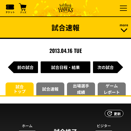
試合速報
2013.04.16 TUE
前の試合
試合日程・結果
次の試合
出場選手
ゲーム
試合
試合速報
トップ
成績
レポート
更新
ホーム
ビジター