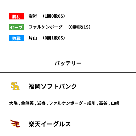
岩嵜
（1勝0敗0S）
勝利
ファルケンボーグ
（0勝0敗1S）
セーブ
片山
（0勝1敗0S）
敗戦
バッテリー
福岡ソフトバンク
大隣 , 金無英 , 岩嵜 , ファルケンボーグ – 細川 , 高谷 , 山崎
楽天イーグルス