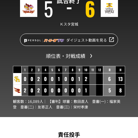
5
6
試合終了
Ｋスタ宮城
ダイジェスト動画を見る
順位表・対戦成績
1
2
3
4
5
6
7
8
9
10
11
12
R
H
0
0
2
0
0
1
0
0
1
2
6
13
2
0
2
0
0
0
0
0
0
1
5
8
観客数：16,089人｜ 【審判】球審：
敷田直人
塁審(一)：
福家英
登
塁審(二)：
友寄正人
塁審(三)：
栄村孝康
責任投手