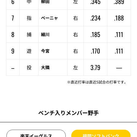
6
.345
.389
中
左
柳田
7
.234
.188
指
右
ペーニャ
8
.185
.111
捕
右
細川
9
.170
.111
遊
右
今宮
–
3.79
—
投
左
大隣
※直近打率は直近5試合の打率です。
ベンチ入りメンバー野手
楽天イーグルス
福岡ソフトバンク