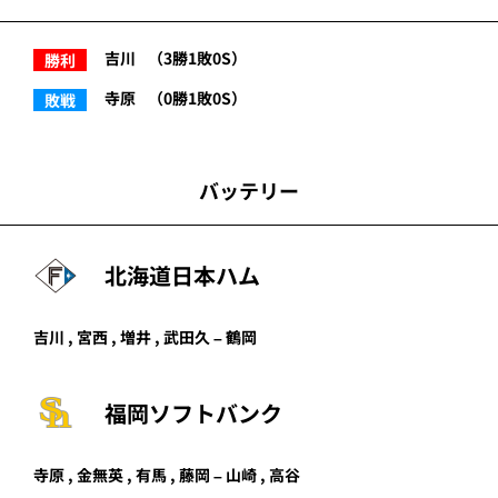
吉川
（3勝1敗0S）
勝利
寺原
（0勝1敗0S）
敗戦
バッテリー
北海道日本ハム
吉川 , 宮西 , 増井 , 武田久 – 鶴岡
福岡ソフトバンク
寺原 , 金無英 , 有馬 , 藤岡 – 山崎 , 高谷