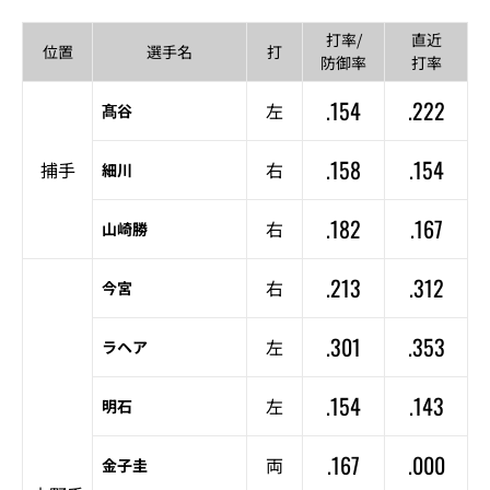
打率/
直近
位置
選手名
打
防御率
打率
.154
.222
左
髙谷
.158
.154
捕手
右
細川
.182
.167
右
山崎勝
.213
.312
右
今宮
.301
.353
左
ラヘア
.154
.143
左
明石
.167
.000
両
金子圭