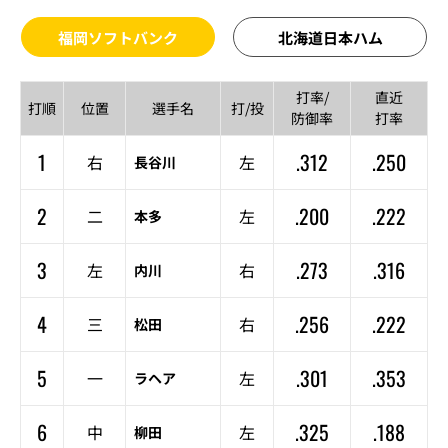
福岡ソフトバンク
北海道日本ハム
打率/
直近
打順
位置
選手名
打/投
防御率
打率
1
.312
.250
右
左
長谷川
2
.200
.222
二
左
本多
3
.273
.316
左
右
内川
4
.256
.222
三
右
松田
5
.301
.353
一
左
ラヘア
6
.325
.188
中
左
柳田