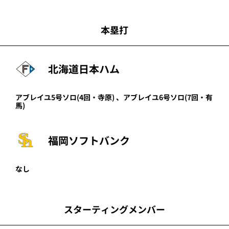
本塁打
北海道日本ハム
アブレイユ
5号ソロ
(4回・
寺原
)
、
アブレイユ
6号ソロ
(7回・
有
馬
)
福岡ソフトバンク
なし
スターティングメンバー