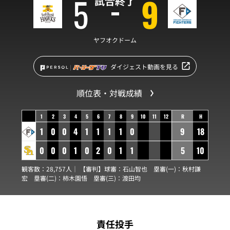
5
9
試合終了
ヤフオクドーム
ダイジェスト動画を見る
順位表・対戦成績
1
2
3
4
5
6
7
8
9
10
11
12
R
H
1
0
0
4
1
1
1
1
0
9
18
0
0
0
1
0
2
0
1
1
5
10
観客数：28,757人｜ 【審判】球審：
石山智也
塁審(一)：
秋村謙
宏
塁審(二)：
柿木園悟
塁審(三)：
渡田均
責任投手