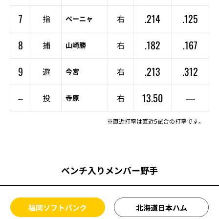
7
.214
.125
指
右
ペーニャ
8
.182
.167
捕
右
山崎勝
9
.213
.312
遊
右
今宮
–
13.50
—
投
右
寺原
※直近打率は直近5試合の打率です。
ベンチ入りメンバー野手
福岡ソフトバンク
北海道日本ハム