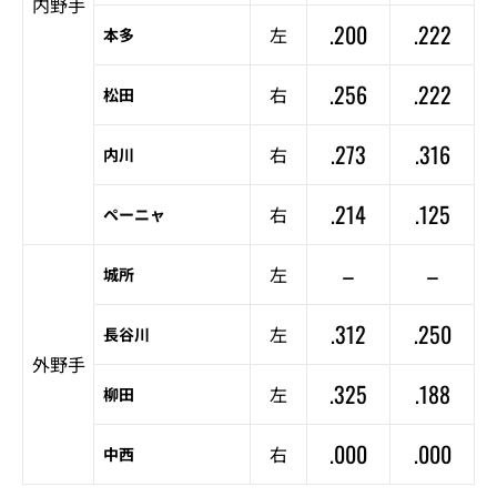
内野手
.200
.222
左
本多
.256
.222
右
松田
.273
.316
右
内川
.214
.125
右
ペーニャ
–
–
左
城所
.312
.250
左
長谷川
外野手
.325
.188
左
柳田
.000
.000
右
中西