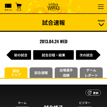
試合速報
2013.04.24 WED
前の試合
試合日程・結果
次の試合
出場選手
ゲーム
試合
試合速報
トップ
成績
レポート
更新
ホーム
ビジター