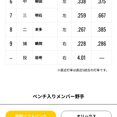
6
.338
.375
中
左
柳田
7
.259
.667
三
左
明石
8
.267
.385
二
左
本多
9
.228
.286
捕
右
鶴岡
–
4.01
—
投
右
岩嵜
※直近打率は直近5試合の打率です。
ベンチ入りメンバー野手
福岡ソフトバンク
オリックス