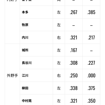
.267
.385
左
本多
–
–
左
牧原
.321
.217
右
内川
.167
–
左
城所
.308
.227
左
長谷川
.250
.000
外野手
右
江川
.338
.375
左
柳田
.321
.350
左
中村晃