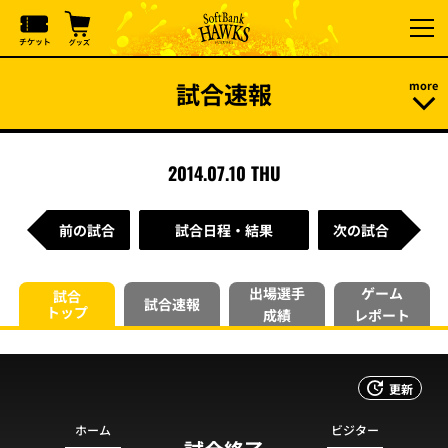
試合速報
2014.07.10 THU
前の試合
試合日程・結果
次の試合
出場選手
ゲーム
試合
試合速報
トップ
成績
レポート
更新
ホーム
ビジター