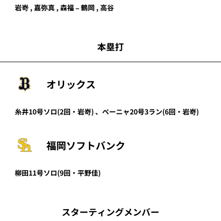
岩嵜 , 嘉弥真 , 森福 – 鶴岡 , 高谷
本塁打
オリックス
糸井
10号ソロ
(2回・
岩嵜
)
、
ペーニャ
20号3ラン
(6回・
岩嵜
)
福岡ソフトバンク
柳田
11号ソロ
(9回・
平野佳
)
スターティングメンバー