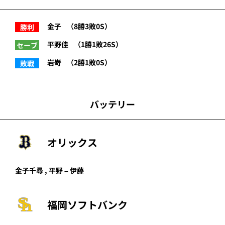
金子
（8勝3敗0S）
勝利
平野佳
（1勝1敗26S）
セーブ
岩嵜
（2勝1敗0S）
敗戦
バッテリー
オリックス
金子千尋 , 平野 – 伊藤
福岡ソフトバンク