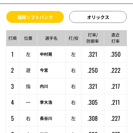
福岡ソフトバンク
オリックス
打率/
直近
打順
位置
選手名
打/投
防御率
打率
1
.321
.350
左
左
中村晃
2
.250
.222
遊
右
今宮
3
.321
.217
指
右
内川
4
.305
.211
一
右
李大浩
5
.308
.227
右
左
長谷川