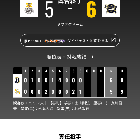
5
6
試合終了
ヤフオクドーム
ダイジェスト動画を見る
順位表・対戦成績
1
2
3
4
5
6
7
8
9
10
11
12
R
H
0
1
0
0
1
4
0
0
0
6
9
0
0
0
2
0
0
0
2
1
5
9
観客数：29,907人｜ 【審判】球審：
土山剛弘
塁審(一)：
良川昌
美
塁審(二)：
杉本大成
塁審(三)：
杉永政信
責任投手