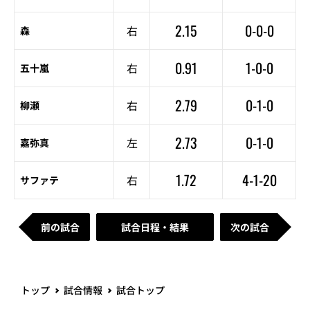
2.15
0-0-0
右
森
0.91
1-0-0
右
五十嵐
2.79
0-1-0
右
柳瀬
2.73
0-1-0
左
嘉弥真
1.72
4-1-20
右
サファテ
前の試合
試合日程・結果
次の試合
トップ
試合情報
試合トップ