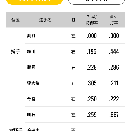
打率/
直近
位置
選手名
打
防御率
打率
.000
.000
左
髙谷
.195
.444
捕手
右
細川
.228
.286
右
鶴岡
.305
.211
右
李大浩
.250
.222
右
今宮
.259
.667
左
明石
–
–
内野手
両
金子圭