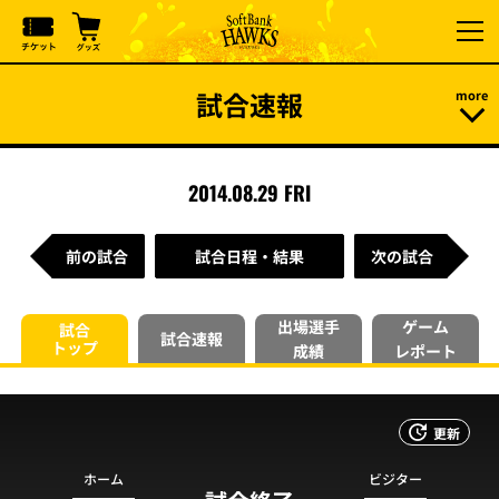
試合速報
2014.08.29 FRI
前の試合
試合日程・結果
次の試合
出場選手
ゲーム
試合
試合速報
トップ
成績
レポート
更新
ホーム
ビジター