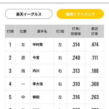
楽天イーグルス
福岡ソフトバンク
打率/
直近
打順
位置
選手名
打/投
防御率
打率
1
.314
.474
左
左
中村晃
2
.240
.111
遊
右
今宮
3
.313
.188
指
右
内川
4
.310
.368
一
右
李大浩
5
.316
.263
中
左
柳田