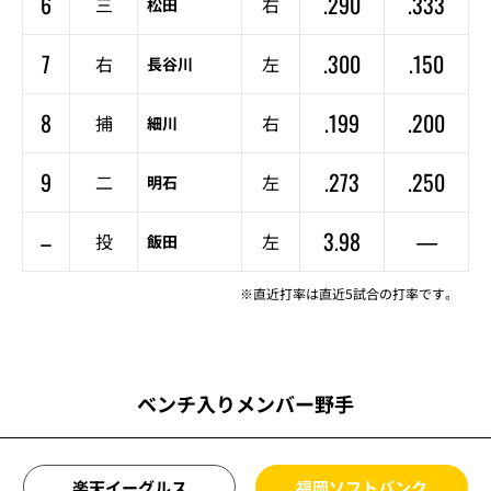
6
.290
.333
三
右
松田
7
.300
.150
右
左
長谷川
8
.199
.200
捕
右
細川
9
.273
.250
二
左
明石
–
3.98
—
投
左
飯田
※直近打率は直近5試合の打率です。
ベンチ入りメンバー野手
楽天イーグルス
福岡ソフトバンク