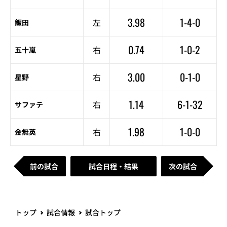
3.98
1-4-0
左
飯田
0.74
1-0-2
右
五十嵐
3.00
0-1-0
右
星野
1.14
6-1-32
右
サファテ
1.98
1-0-0
右
金無英
前の試合
試合日程・結果
次の試合
トップ
試合情報
試合トップ