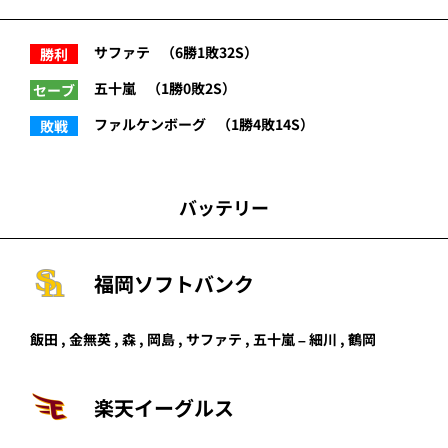
サファテ
（6勝1敗32S）
勝利
五十嵐
（1勝0敗2S）
セーブ
ファルケンボーグ
（1勝4敗14S）
敗戦
バッテリー
福岡ソフトバンク
飯田 , 金無英 , 森 , 岡島 , サファテ , 五十嵐 – 細川 , 鶴岡
楽天イーグルス