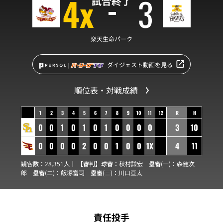
4x
3
試合終了
楽天生命パーク
ダイジェスト動画を見る
順位表・対戦成績
1
2
3
4
5
6
7
8
9
10
11
12
R
H
0
0
1
0
1
0
1
0
0
0
0
3
10
0
0
0
0
2
0
0
1
0
0
1X
4
11
観客数：28,351人｜ 【審判】球審：
秋村謙宏
塁審(一)：
森健次
郎
塁審(二)：
飯塚富司
塁審(三)：
川口亘太
責任投手