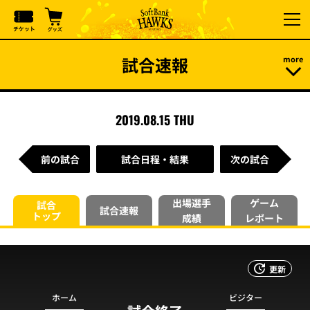
試合速報
2019.08.15 THU
前の試合
試合日程・結果
次の試合
出場選手
ゲーム
試合
試合速報
トップ
成績
レポート
更新
ホーム
ビジター