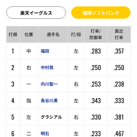
楽天イーグルス
福岡ソフトバンク
打率/
直近
打順
位置
選手名
打/投
防御率
打率
1
.283
.357
中
左
福田
2
.250
.250
右
左
中村晃
3
.253
.238
一
右
内川聖一
4
.343
.333
指
左
長谷川勇
5
.330
.381
左
右
グラシアル
6
.233
.467
二
左
明石