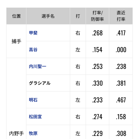
打率/
直近
位置
選手名
打
防御率
打率
.268
.417
右
甲斐
捕手
.154
.000
左
高谷
.253
.238
右
内川聖一
.330
.381
右
グラシアル
.233
.467
左
明石
.274
.158
右
松田宣
.229
.308
内野手
左
牧原