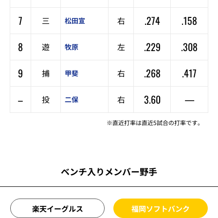
7
.274
.158
三
右
松田宣
8
.229
.308
遊
左
牧原
9
.268
.417
捕
右
甲斐
–
3.60
—
投
右
二保
※直近打率は直近5試合の打率です。
ベンチ入りメンバー野手
楽天イーグルス
福岡ソフトバンク