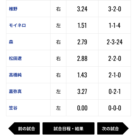
3.24
3-2-0
右
椎野
1.51
1-1-4
左
モイネロ
2.79
2-3-24
右
森
2.88
2-2-0
右
松田遼
1.43
2-1-0
右
高橋純
3.27
0-2-1
左
嘉弥真
0.00
0-0-0
左
笠谷
前の試合
試合日程・結果
次の試合