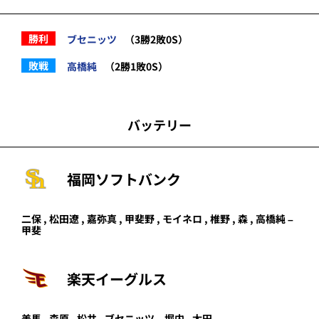
勝利
ブセニッツ
（3勝2敗0S）
敗戦
高橋純
（2勝1敗0S）
バッテリー
福岡ソフトバンク
二保
,
松田遼
,
嘉弥真
,
甲斐野
,
モイネロ
,
椎野
,
森
,
高橋純
–
甲斐
楽天イーグルス
美馬
,
森原
,
松井
,
ブセニッツ
–
堀内
,
太田