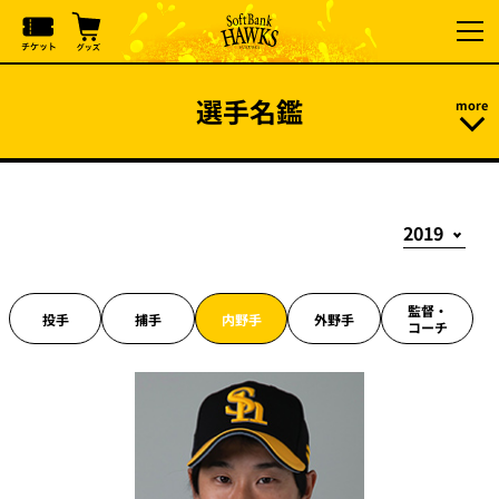
選手名鑑
監督・
投手
捕手
内野手
外野手
コーチ