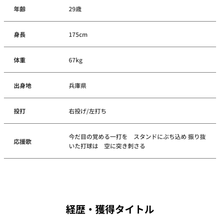
年齢
29歳
身長
175cm
体重
67kg
出身地
兵庫県
投打
右投げ/左打ち
今だ目の覚める一打を スタンドにぶち込め 振り抜
応援歌
いた打球は 空に突き刺さる
経歴・獲得タイトル