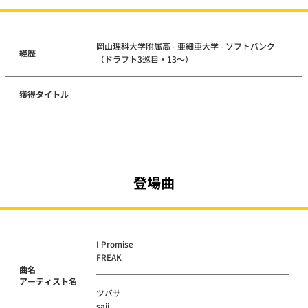
岡山理科大学附属高 - 亜細亜大学 - ソフトバンク
経歴
（ドラフト3巡目・13～）
獲得タイトル
登場曲
I Promise
FREAK
曲名
アーティスト名
ツバサ
saji