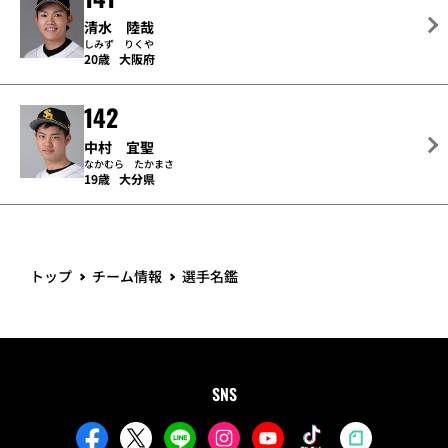
清水 陸哉
しみず りくや
20歳
大阪府
142
中村 宜聖
なかむら たかまさ
19歳
大分県
トップ
チーム情報
選手名鑑
SNS