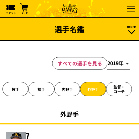
選手名鑑
すべての選手を見る
監督・
投手
捕手
内野手
外野手
コーチ
外野手
7