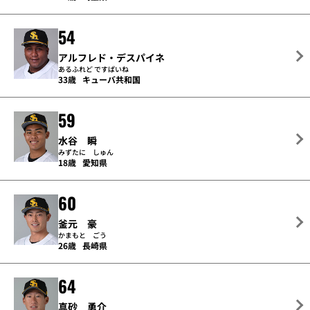
54
アルフレド・デスパイネ
あるふれど ですぱいね
33歳
キューバ共和国
59
水谷 瞬
みずたに しゅん
18歳
愛知県
60
釜元 豪
かまもと ごう
26歳
長崎県
64
真砂 勇介