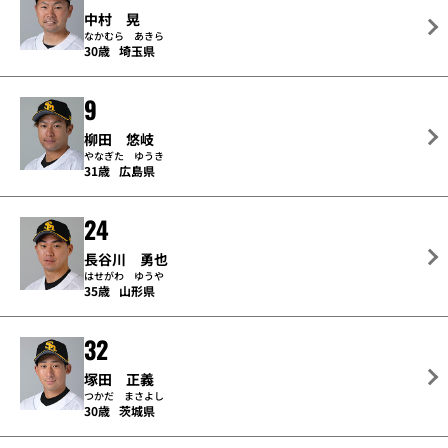
中村 晃
なかむら あきら
30歳
埼玉県
9
柳田 悠岐
やなぎた ゆうき
31歳
広島県
24
長谷川 勇也
はせがわ ゆうや
35歳
山形県
32
塚田 正義
つかだ まさよし
30歳
茨城県