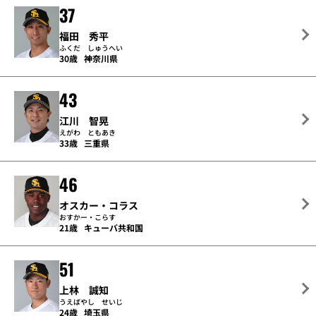
37
福田 秀平
ふくだ しゅうへい
30歳
神奈川県
43
江川 智晃
えがわ ともあき
33歳
三重県
46
オスカー・コラス
おすかー・こらす
21歳
キューバ共和国
51
上林 誠知
うえばやし せいじ
24歳
埼玉県