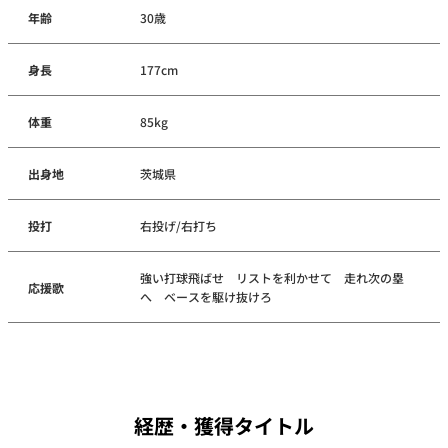
年齢
30歳
身長
177cm
体重
85kg
出身地
茨城県
投打
右投げ/右打ち
強い打球飛ばせ リストを利かせて 走れ次の塁
応援歌
へ ベースを駆け抜けろ
経歴・獲得タイトル