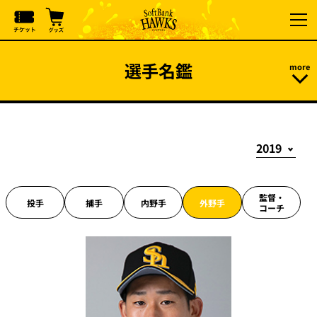
選手名鑑
監督・
投手
捕手
内野手
外野手
コーチ