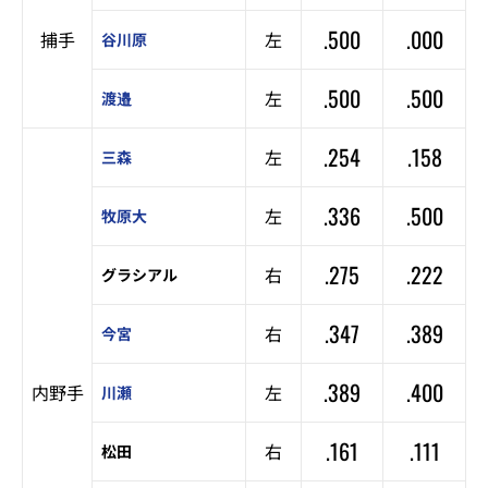
.500
.000
捕手
左
谷川原
.500
.500
左
渡邉
.254
.158
左
三森
.336
.500
左
牧原大
.275
.222
右
グラシアル
.347
.389
右
今宮
.389
.400
内野手
左
川瀬
.161
.111
右
松田