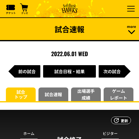
試合速報
2022.06.01 WED
前の試合
試合日程・結果
次の試合
出場選手
ゲーム
試合
試合速報
トップ
成績
レポート
更新
ホーム
ビジター