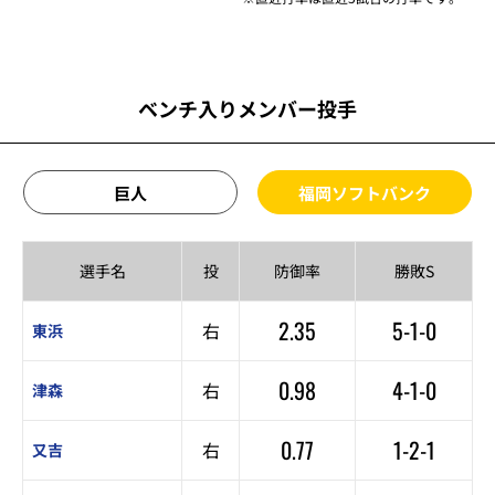
ベンチ入りメンバー投手
巨人
福岡ソフトバンク
選手名
投
防御率
勝敗S
2.35
5-1-0
右
東浜
0.98
4-1-0
右
津森
0.77
1-2-1
右
又吉