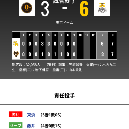
3
6
試合終了
東京ドーム
1
2
3
4
5
6
7
8
9
10
11
12
R
H
0
0
0
3
3
0
0
0
0
6
7
0
0
0
1
0
1
1
0
0
3
7
観客数：32,058人｜ 【審判】球審：
笠原昌春
塁審(一)：
木内九二
生
塁審(二)：
岩下健吾
塁審(三)：
山本貴則
責任投手
勝利
東浜
（5勝1敗0S）
セーブ
藤井
（4勝0敗1S）