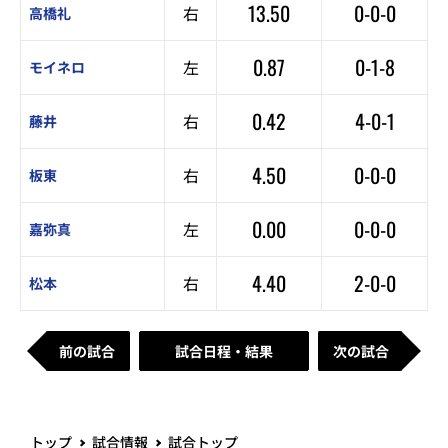
13.50
0-0-0
右
高橋礼
0.87
0-1-8
左
モイネロ
0.42
4-0-1
右
藤井
4.50
0-0-0
右
板東
0.00
0-0-0
左
嘉弥真
4.40
2-0-0
右
松本
前の試合
試合日程・結果
次の試合
トップ
試合情報
試合トップ