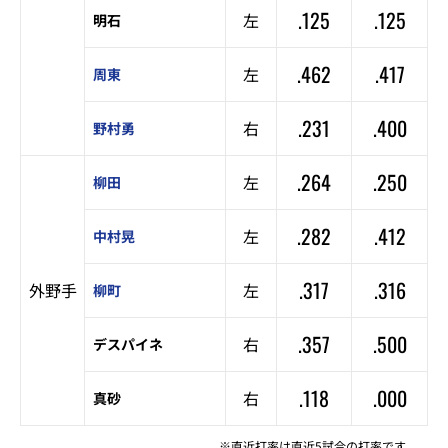
.125
.125
左
明石
.462
.417
左
周東
.231
.400
右
野村勇
.264
.250
左
柳田
.282
.412
左
中村晃
.317
.316
外野手
左
柳町
.357
.500
右
デスパイネ
.118
.000
右
真砂
※直近打率は直近5試合の打率です。