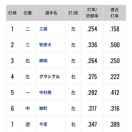
打率/
直近
打順
位置
選手名
打/投
防御率
打率
1
.254
.158
二
左
三森
2
.336
.500
三
左
牧原大
3
.264
.250
右
左
柳田
4
.275
.222
左
右
グラシアル
5
.282
.412
一
左
中村晃
6
.317
.316
中
左
柳町
7
.347
.389
遊
右
今宮