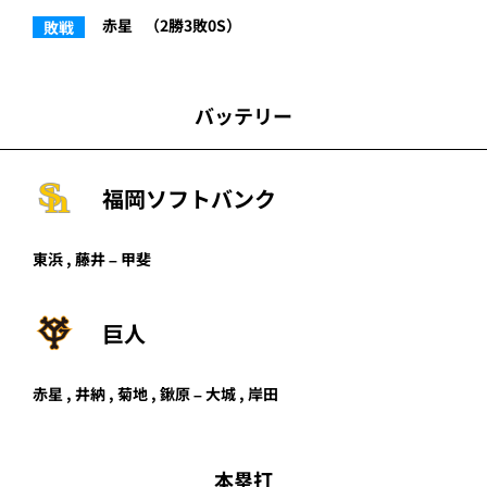
赤星
（2勝3敗0S）
敗戦
バッテリー
福岡ソフトバンク
東浜
,
藤井
–
甲斐
巨人
赤星 , 井納 , 菊地 , 鍬原 – 大城 , 岸田
本塁打