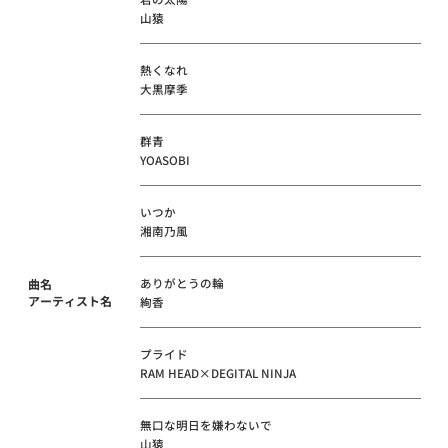
山猿
熱くなれ
大黒摩季
群青
YOASOBI
いつか
湘南乃風
ありがとうの輪
曲名
アーティスト名
絢香
プライド
RAM HEAD×DEGITAL NINJA
無口な明日を嫌わないで
山猿