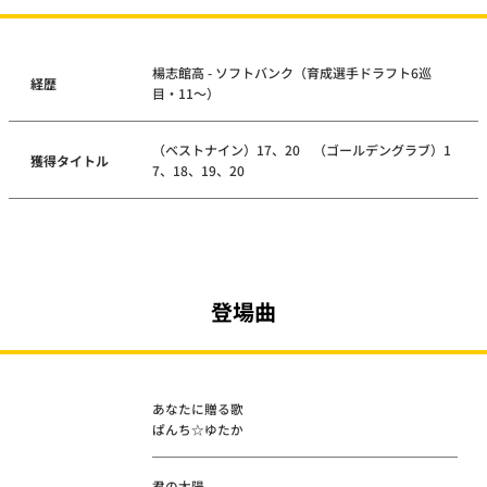
楊志館高 - ソフトバンク（育成選手ドラフト6巡
経歴
目・11～）
（ベストナイン）17、20 （ゴールデングラブ）1
獲得タイトル
7、18、19、20
登場曲
あなたに贈る歌
ぱんち☆ゆたか
君の太陽