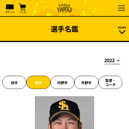
選手名鑑
監督・
投手
捕手
内野手
外野手
コーチ