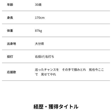
年齢
30歳
身長
170cm
体重
87kg
出身地
大分県
投打
右投げ/右打ち
巡ったチャンスを その手で掴みとれ 拓也今ここ
応援歌
で 見せてやれ
経歴・獲得タイトル