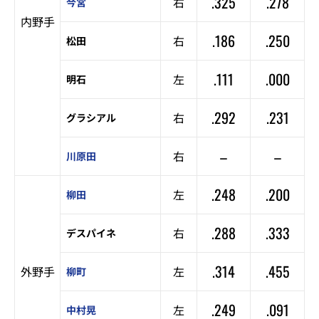
.325
.278
右
今宮
内野手
.186
.250
右
松田
.111
.000
左
明石
.292
.231
右
グラシアル
–
–
右
川原田
.248
.200
左
柳田
.288
.333
右
デスパイネ
.314
.455
外野手
左
柳町
.249
.091
左
中村晃