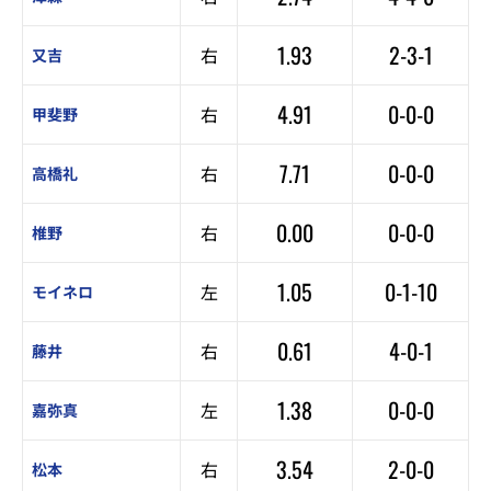
1.93
2-3-1
右
又吉
4.91
0-0-0
右
甲斐野
7.71
0-0-0
右
高橋礼
0.00
0-0-0
右
椎野
1.05
0-1-10
左
モイネロ
0.61
4-0-1
右
藤井
1.38
0-0-0
左
嘉弥真
3.54
2-0-0
右
松本