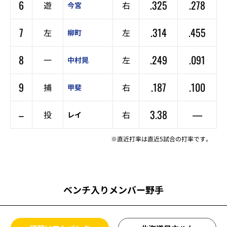
6
.325
.278
遊
右
今宮
7
.314
.455
左
左
柳町
8
.249
.091
一
左
中村晃
9
.187
.100
捕
右
甲斐
–
3.38
—
投
右
レイ
※直近打率は直近5試合の打率です。
ベンチ入りメンバー野手