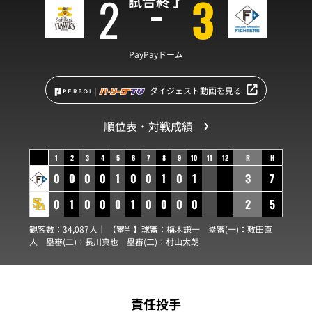
2
3
試合終了
PayPayドーム
ダイジェスト動画を見る
順位表・対戦成績
1
2
3
4
5
6
7
8
9
10
11
12
R
H
0
0
0
0
1
0
0
1
0
1
3
7
0
1
0
0
0
1
0
0
0
0
2
5
観客数：34,087人｜ 【審判】球審：
梅木謙一
塁審(一)：
敷田直
人
塁審(二)：
長川真也
塁審(三)：
村山太朗
責任投手