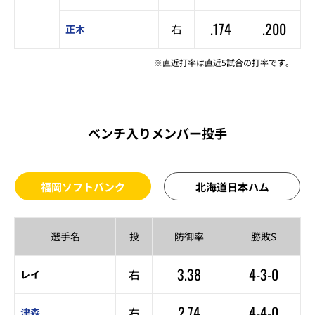
.174
.200
右
正木
※直近打率は直近5試合の打率です。
ベンチ入りメンバー投手
福岡ソフトバンク
北海道日本ハム
選手名
投
防御率
勝敗S
3.38
4-3-0
右
レイ
2.74
4-4-0
右
津森