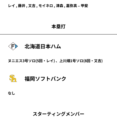
レイ
,
藤井
,
又吉
,
モイネロ
,
津森
,
嘉弥真
–
甲斐
本塁打
北海道日本ハム
ヌニエス
3号ソロ
(5回・
レイ
)
、
上川畑
1号ソロ
(8回・
又吉
)
福岡ソフトバンク
なし
スターティングメンバー