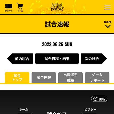
試合速報
2022.06.26 SUN
前の試合
試合日程・結果
次の試合
出場選手
ゲーム
試合
試合速報
トップ
成績
レポート
更新
ホーム
ビジター