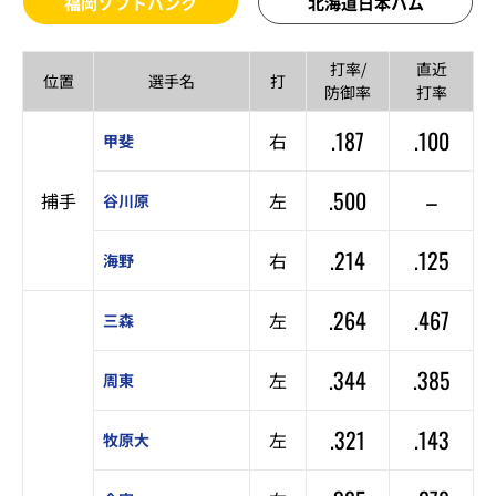
福岡ソフトバンク
北海道日本ハム
打率/
直近
位置
選手名
打
防御率
打率
.187
.100
右
甲斐
.500
–
捕手
左
谷川原
.214
.125
右
海野
.264
.467
左
三森
.344
.385
左
周東
.321
.143
左
牧原大