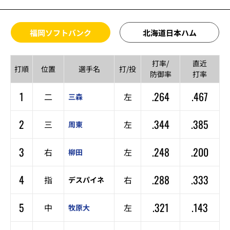
福岡ソフトバンク
北海道日本ハム
打率/
直近
打順
位置
選手名
打/投
防御率
打率
1
.264
.467
二
左
三森
2
.344
.385
三
左
周東
3
.248
.200
右
左
柳田
4
.288
.333
指
右
デスパイネ
5
.321
.143
中
左
牧原大