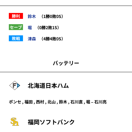
勝利
鈴木
（1勝0敗0S）
セーブ
堀
（0勝2敗1S）
敗戦
津森
（4勝4敗0S）
バッテリー
北海道日本ハム
ポンセ
, 福田 ,
西村
,
北山
,
鈴木
, 石川直 ,
堀
– 石川亮
福岡ソフトバンク