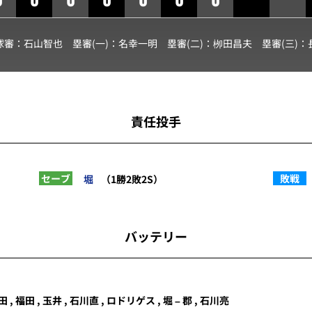
球審：
石山智也
塁審(一)：
名幸一明
塁審(二)：
栁田昌夫
塁審(三)：
責任投手
セーブ
敗戦
堀
（1勝2敗2S）
バッテリー
田
, 福田 ,
玉井
, 石川直 ,
ロドリゲス
,
堀
–
郡
, 石川亮