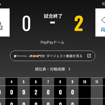
ム
0
2
試合終了
PayPayドーム
ダイジェスト動画を見る
順位表・対戦成績
3
4
5
6
7
8
9
10
11
0
0
0
2
0
0
0
0
0
0
0
0
0
0