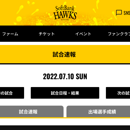
SN
ファーム
チケット
イベント
ファンクラ
試合速報
2022.07.10 SUN
前の試合
試合日程・結果
次の試
試合速報
出場選手
成績