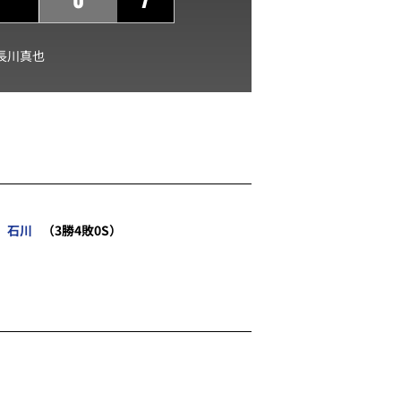
長川真也
石川
（3勝4敗0S）