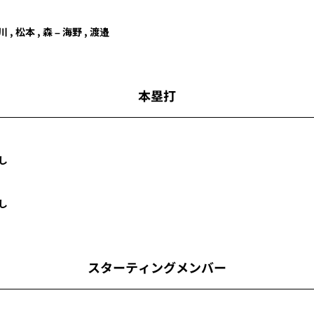
川
, 松本 ,
森
–
海野
, 渡邉
本塁打
し
し
スターティングメンバー