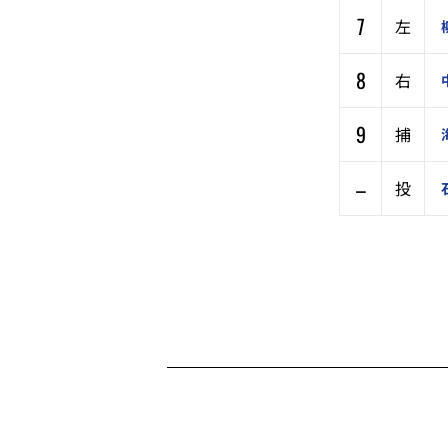
7
左
8
右
9
捕
–
投