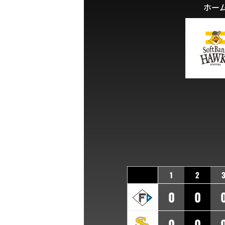
ホー
1
2
0
0
0
0