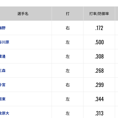
選手名
打
打率/
防御率
.172
右
海野
.500
左
谷川原
.308
左
渡邉
.268
左
三森
.299
右
今宮
.344
左
周東
.313
左
牧原大