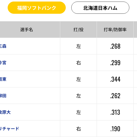
福岡ソフトバンク
北海道日本ハム
選手名
打/投
打率/
防御率
.268
左
三森
.299
右
今宮
.344
左
周東
.262
左
柳田
.313
左
牧原大
.190
右
リチャード