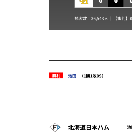
観客数：36,543人｜ 【審判】
勝利
池田
（1勝1敗0S）
北海道日本ハム
池