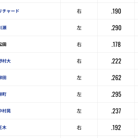
.190
右
リチャード
.290
左
川瀬
.178
右
松田
.222
右
野村大
.262
左
柳田
.295
左
柳町
.237
左
中村晃
.192
右
正木