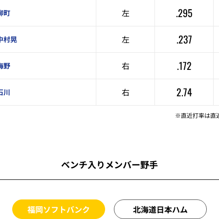
.295
左
柳町
.237
左
中村晃
.172
右
海野
2.74
右
石川
※直近打率は直
ベンチ入りメンバー野手
福岡ソフトバンク
北海道日本ハム