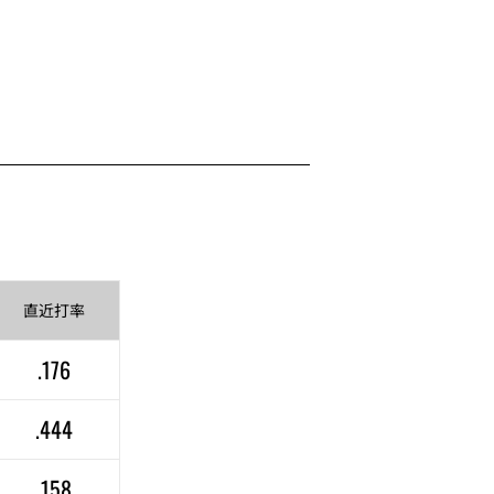
直近
打率
.176
.444
.158