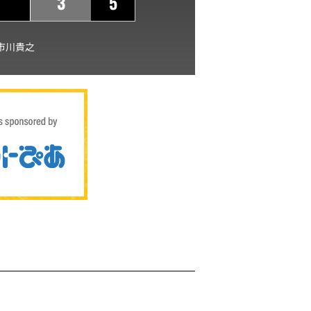
3
5
市川貴之