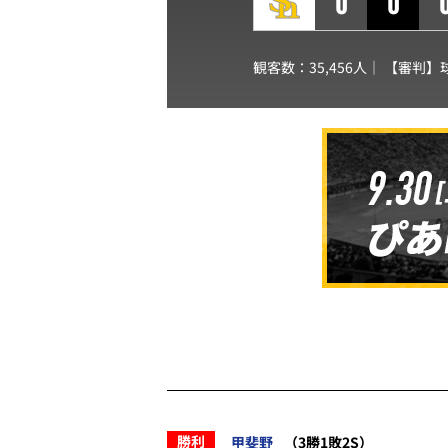
0
0
観客数：35,456人｜ 【審判】
勝利
甲斐野
（3勝1敗2S）