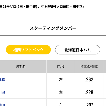
田
21号ソロ
(9回・
田中正
)
、
中村晃
5号ソロ
(9回・
田中正
)
スターティングメンバー
福岡ソフトバンク
北海道日本ハム
選手名
打/投
打率/
防御率
.262
左
三森
.228
左
川瀬
.297
左
柳田