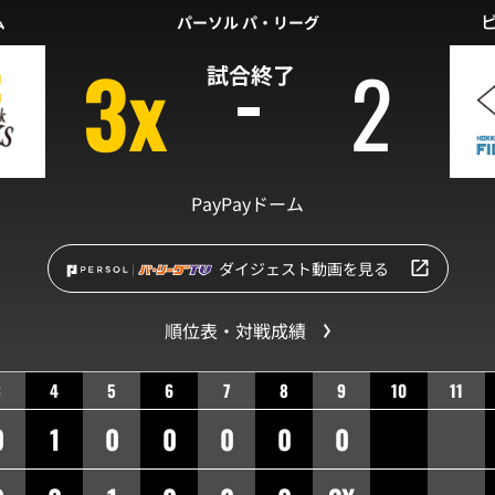
ム
パーソル パ・リーグ
3x
2
試合終了
PayPayドーム
ダイジェスト動画を見る
順位表・対戦成績
3
4
5
6
7
8
9
10
11
0
1
0
0
0
0
0