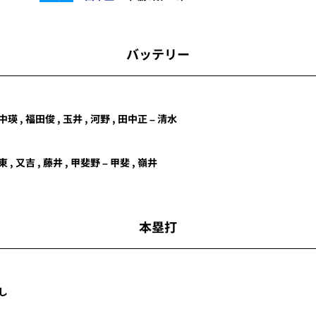
バッテリー
中瑛
,
福田俊
,
玉井
,
河野
,
田中正
–
清水
東
,
又吉
,
藤井
,
甲斐野
–
甲斐
,
嶺井
本塁打
し