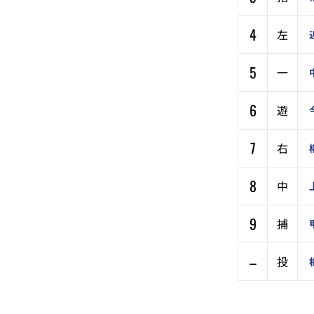
4
左
5
一
6
遊
7
右
8
中
9
捕
–
投