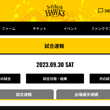
SN
ファーム
チケット
イベント
ファンクラ
試合速報
2023.09.30 SAT
前の試合
試合日程・結果
次の試
試合速報
出場選手
成績