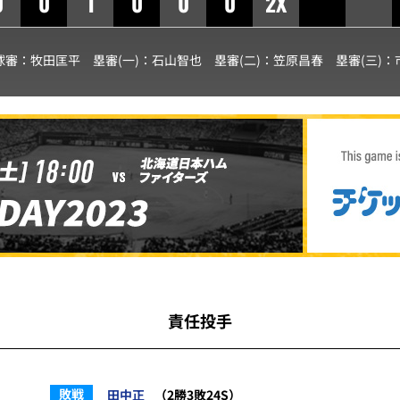
0
0
1
0
0
0
2X
球審：
牧田匡平
塁審(一)：
石山智也
塁審(二)：
笠原昌春
塁審(三)：
責任投手
敗戦
田中正
（2勝3敗24S）