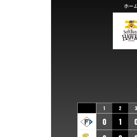
ホー
1
2
0
1