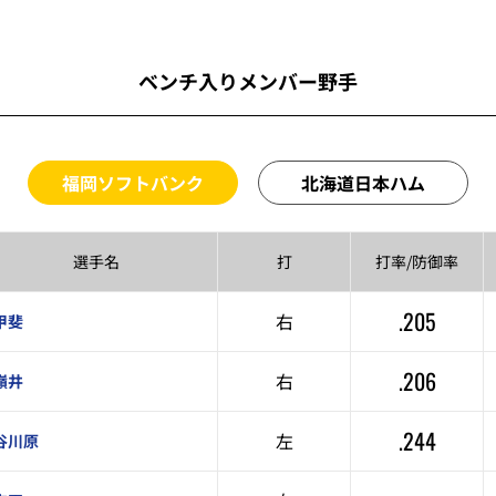
ベンチ入りメンバー野手
福岡ソフトバンク
北海道日本ハム
選手名
打
打率/
防御率
.205
右
甲斐
.206
右
嶺井
.244
左
谷川原