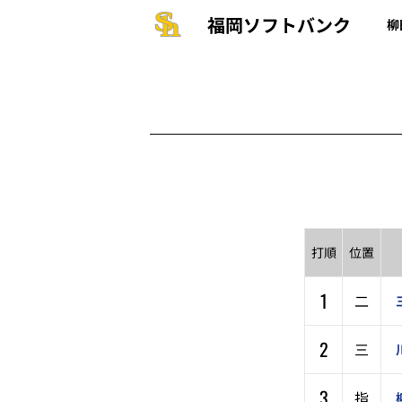
福岡ソフトバンク
柳
打順
位置
1
二
2
三
3
指