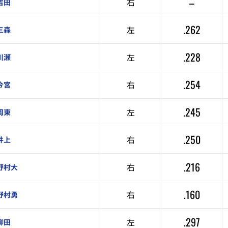
–
右
吉田
.262
左
三森
.228
左
川瀬
.254
右
今宮
.245
左
周東
.250
右
井上
.216
右
野村大
.160
右
野村勇
.297
左
柳田