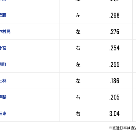
.298
左
近藤
.276
左
中村晃
.254
右
今宮
.255
左
柳町
.186
左
上林
.205
右
甲斐
3.04
右
板東
※直近打率は直