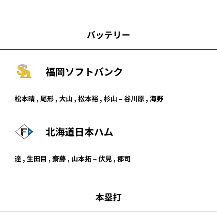
バッテリー
福岡ソフトバンク
松本晴
,
尾形
,
大山
,
松本裕
,
杉山
–
谷川原
,
海野
北海道日本ハム
達
,
生田目
,
齋藤
,
山本拓
–
伏見
,
郡司
本塁打