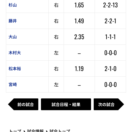
1.65
2-2-13
右
杉山
1.49
2-2-1
右
藤井
2.35
1-1-1
右
大山
–
0-0-0
左
木村大
1.19
2-1-0
右
松本裕
–
0-0-0
左
宮崎
前の試合
試合日程・結果
次の試合
トップ
試合情報
試合トップ