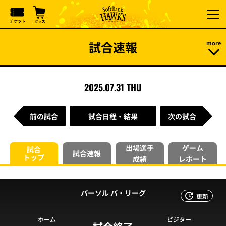
試合速報
2025.07.31 THU
前の試合
試合日程・結果
次の試合
出場選手
ゲーム
試合
試合速報
トップ
成績
レポート
パーソル パ・リーグ
更新
ホーム
ビジター