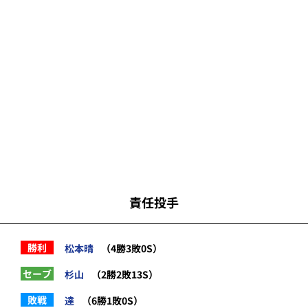
責任投手
勝利
松本晴
（4勝3敗0S）
セーブ
杉山
（2勝2敗13S）
敗戦
達
（6勝1敗0S）