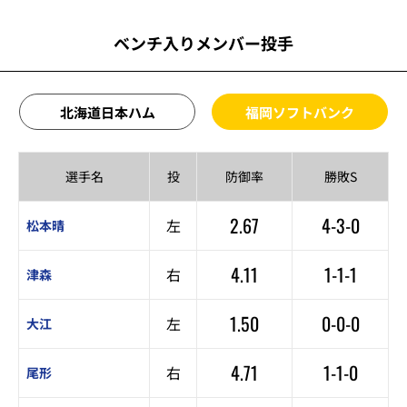
ベンチ入りメンバー投手
北海道日本ハム
福岡ソフトバンク
選手名
投
防御率
勝敗S
2.67
4-3-0
左
松本晴
4.11
1-1-1
右
津森
1.50
0-0-0
左
大江
4.71
1-1-0
右
尾形