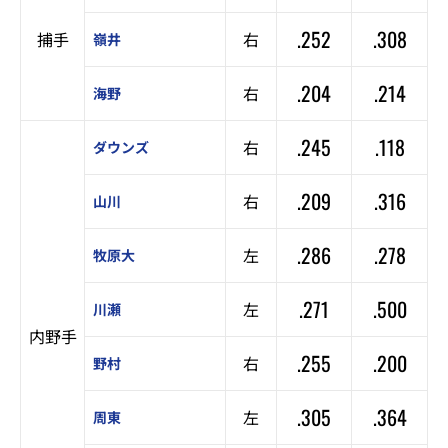
.252
.308
捕手
右
嶺井
.204
.214
右
海野
.245
.118
右
ダウンズ
.209
.316
右
山川
.286
.278
左
牧原大
.271
.500
左
川瀬
内野手
.255
.200
右
野村
.305
.364
左
周東