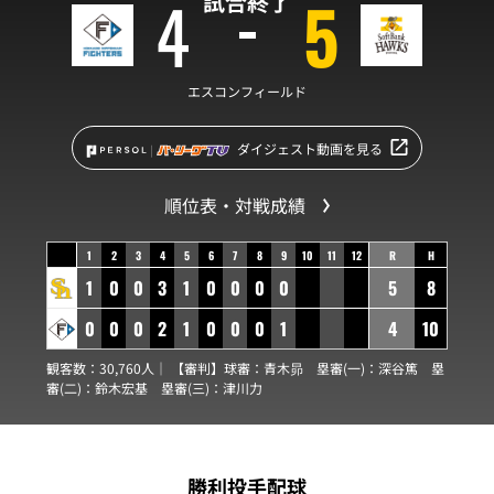
4
5
試合終了
エスコンフィールド
ダイジェスト動画を見る
順位表・対戦成績
1
2
3
4
5
6
7
8
9
10
11
12
R
H
1
0
0
3
1
0
0
0
0
5
8
0
0
0
2
1
0
0
0
1
4
10
観客数：30,760人｜ 【審判】球審：
青木昴
塁審(一)：
深谷篤
塁
審(二)：
鈴木宏基
塁審(三)：
津川力
勝利投手配球