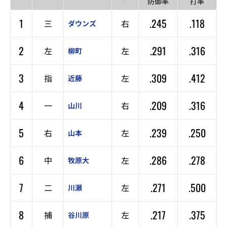
防御率
打率
1
.245
.118
三
右
ダウンズ
2
.291
.316
左
左
柳町
3
.309
.412
指
左
近藤
4
.209
.316
一
右
山川
5
.239
.250
右
左
山本
6
.286
.278
中
左
牧原大
7
.271
.500
二
左
川瀬
8
.217
.375
捕
左
谷川原