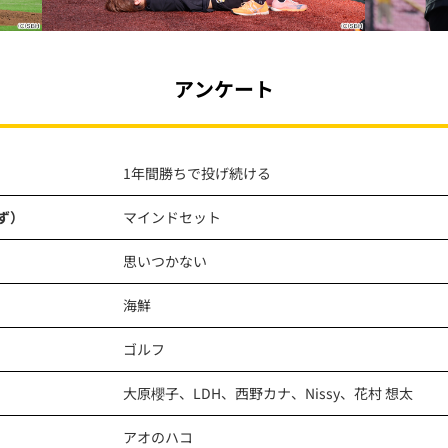
アンケート
1年間勝ちで投げ続ける
ず）
マインドセット
思いつかない
海鮮
ゴルフ
大原櫻子、LDH、西野カナ、Nissy、花村 想太
アオのハコ