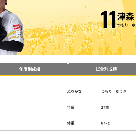
11
津森
つもり ゆ
年度別成績
試合別成績
ふりがな
つもり ゆうき
年齢
27歳
体重
87kg