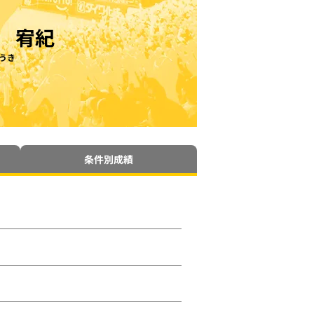
 宥紀
うき
条件別成績