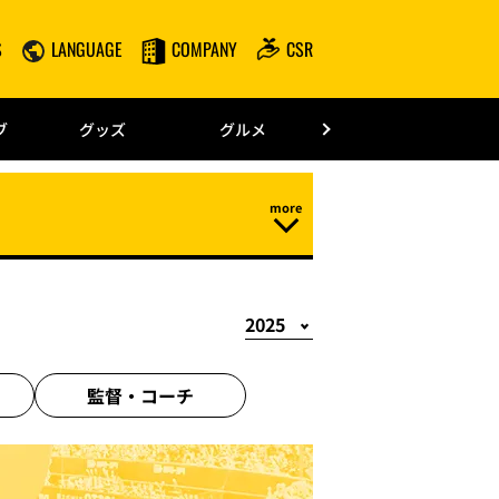
S
LANGUAGE
COMPANY
CSR
みずほPayPay
ブ
グッズ
グルメ
ドーム情報
監督・
コーチ