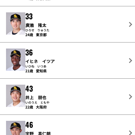
33
廣瀨 隆太
ひろせ りゅうた
24歳
東京都
36
イヒネ イツア
いひね いつあ
21歳
愛知県
43
井上 朋也
いのうえ ともや
22歳
大阪府
46
宇野 真仁朗