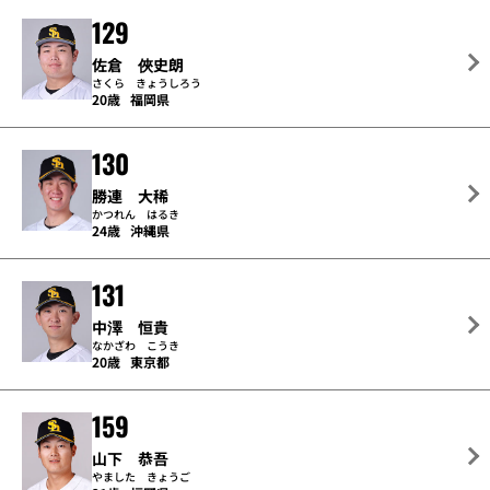
129
佐倉 俠史朗
さくら きょうしろう
20歳
福岡県
130
勝連 大稀
かつれん はるき
24歳
沖縄県
131
中澤 恒貴
なかざわ こうき
20歳
東京都
159
山下 恭吾
やました きょうご