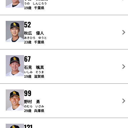
うの しんじろう
19歳
千葉県
52
秋広 優人
あきひろ ゆうと
23歳
千葉県
67
石見 颯真
いしみ そうま
19歳
滋賀県
99
野村 勇
のむら いさみ
29歳
兵庫県
121