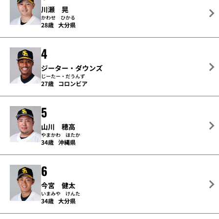
川瀬 晃
かわせ ひかる
28歳
大分県
4
ジーター・ダウンズ
じーたー・だうんず
27歳
コロンビア
5
山川 穂高
やまかわ ほたか
34歳
沖縄県
6
今宮 健太
いまみや けんた
34歳
大分県