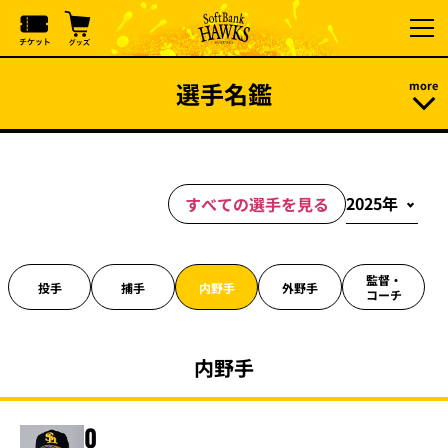
選手名鑑
すべての選手を見る
監督・
投手
捕手
内野手
外野手
コーチ
内野手
0