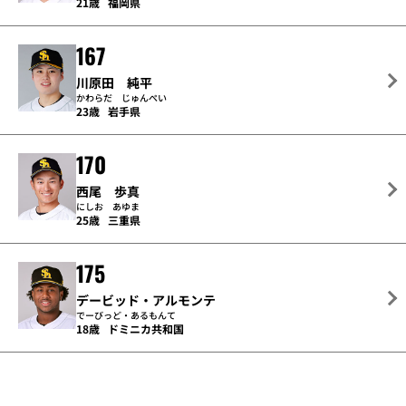
21歳
福岡県
167
川原田 純平
かわらだ じゅんぺい
23歳
岩手県
170
西尾 歩真
にしお あゆま
25歳
三重県
175
デービッド・アルモンテ
でーびっど・あるもんて
18歳
ドミニカ共和国