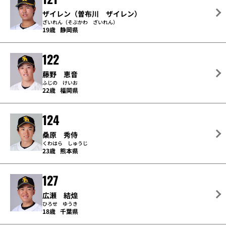
ザイレン（曽布川 ザイレン）
ざいれん（そぶかわ ざいれん）
19歳
静岡県
122
藤野 恵音
ふじの けいお
22歳
福岡県
124
桑原 秀侍
くわはら しゅうじ
23歳
熊本県
127
広瀬 結煌
ひろせ ゆうき
18歳
千葉県