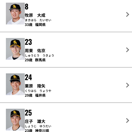
8
牧原 大成
まきはら たいせい
33歳
福岡県
23
周東 佑京
しゅうとう うきょう
29歳
群馬県
24
栗原 陵矢
くりはら りょうや
29歳
福井県
25
庄子 雄大
しょうじ ゆうだい
23歳
神奈川県