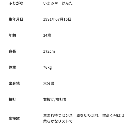
ふりがな
いまみや けんた
生年月日
1991年07月15日
年齢
34歳
身長
172cm
体重
76kg
出身地
大分県
投打
右投げ/右打ち
生まれ持つセンス 風を切り走れ 空高く飛ばせ
応援歌
柔らかなリストで