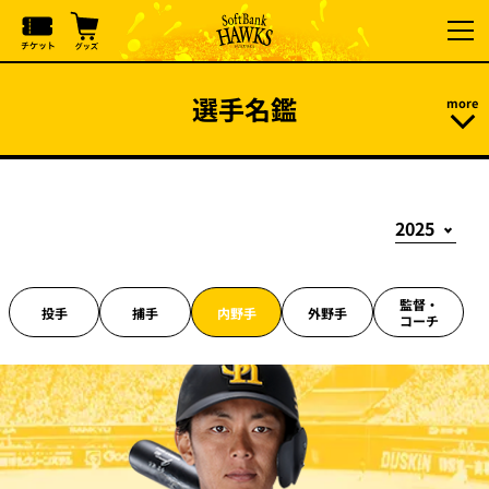
選手名鑑
監督・
投手
捕手
内野手
外野手
コーチ