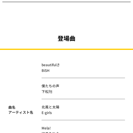
登場曲
beautifulさ
BiSH
僕たちの声
下松翔
北風と太陽
曲名
アーティスト名
E-girls
Mela!