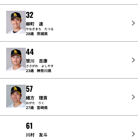
32
柳町 達
やなぎまち たつる
28歳
茨城県
44
笹川 吉康
ささがわ よしやす
23歳
神奈川県
57
緒方 理貢
おがた りく
27歳
宮崎県
61
川村 友斗