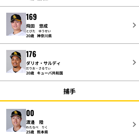
169
飛田 悠成
とびた ゆうせい
20歳
神奈川県
176
ダリオ・サルディ
だりお・さるでぃ
20歳
キューバ共和国
捕手
00
渡邉 陸
わたなべ りく
25歳
熊本県