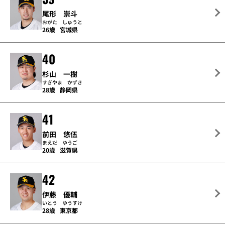
尾形 崇斗
おがた しゅうと
26歳
宮城県
40
杉山 一樹
すぎやま かずき
28歳
静岡県
41
前田 悠伍
まえだ ゆうご
20歳
滋賀県
42
伊藤 優輔
いとう ゆうすけ
28歳
東京都