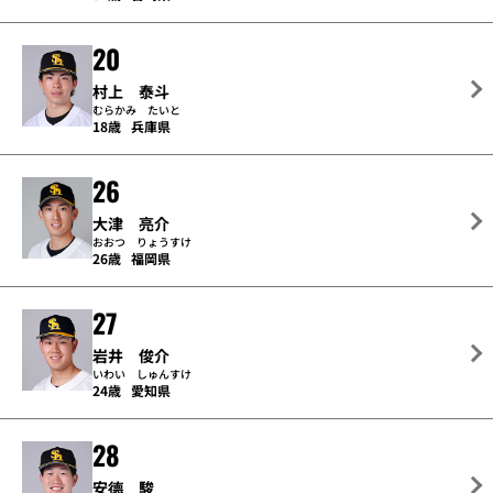
20
村上 泰斗
むらかみ たいと
18歳
兵庫県
26
大津 亮介
おおつ りょうすけ
26歳
福岡県
27
岩井 俊介
いわい しゅんすけ
24歳
愛知県
28
安德 駿