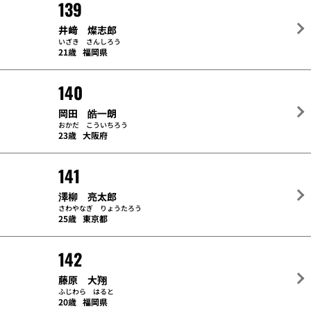
139
井﨑 燦志郎
いざき さんしろう
21歳
福岡県
140
岡田 皓一朗
おかだ こういちろう
23歳
大阪府
141
澤柳 亮太郎
さわやなぎ りょうたろう
25歳
東京都
142
藤原 大翔
ふじわら はると
20歳
福岡県