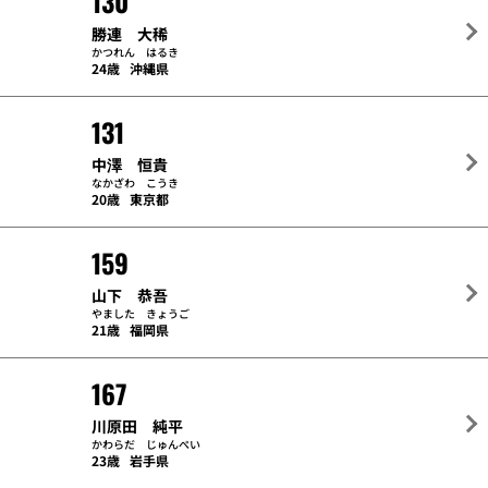
130
勝連 大稀
かつれん はるき
24歳
沖縄県
131
中澤 恒貴
なかざわ こうき
20歳
東京都
159
山下 恭吾
やました きょうご
21歳
福岡県
167
川原田 純平
かわらだ じゅんぺい
23歳
岩手県