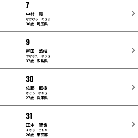
7
中村 晃
なかむら あきら
36歳
埼玉県
9
柳田 悠岐
やなぎた ゆうき
37歳
広島県
30
佐藤 直樹
さとう なおき
27歳
兵庫県
31
正木 智也
まさき ともや
26歳
東京都