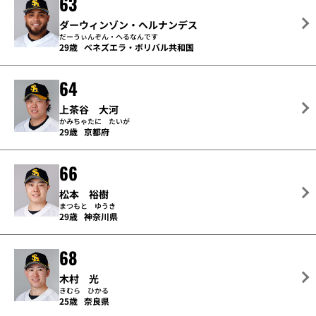
63
ダーウィンゾン・ヘルナンデス
だーうぃんぞん・へるなんです
29歳
ベネズエラ・ボリバル共和国
64
上茶谷 大河
かみちゃたに たいが
29歳
京都府
66
松本 裕樹
まつもと ゆうき
29歳
神奈川県
68
木村 光
きむら ひかる
25歳
奈良県