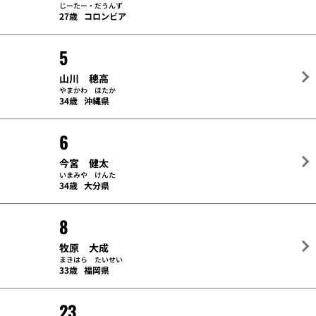
じーたー・だうんず
27歳
コロンビア
5
山川 穂高
やまかわ ほたか
34歳
沖縄県
6
今宮 健太
いまみや けんた
34歳
大分県
8
牧原 大成
まきはら たいせい
33歳
福岡県
23