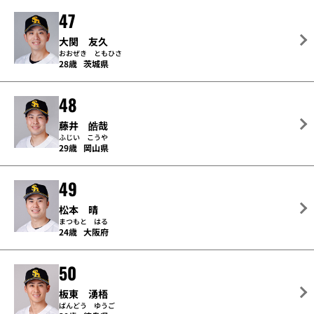
47
大関 友久
おおぜき ともひさ
28歳
茨城県
48
藤井 皓哉
ふじい こうや
29歳
岡山県
49
松本 晴
まつもと はる
24歳
大阪府
50
板東 湧梧
ばんどう ゆうご