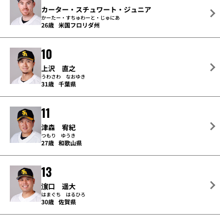
カーター・スチュワート・ジュニア
かーたー・すちゅわーと・じゅにあ
26歳
米国フロリダ州
10
上沢 直之
うわさわ なおゆき
31歳
千葉県
11
津森 宥紀
つもり ゆうき
27歳
和歌山県
13
濵口 遥大
はまぐち はるひろ
30歳
佐賀県