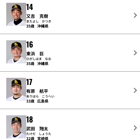
14
又吉 克樹
またよし かつき
35歳
沖縄県
16
東浜 巨
ひがしはま なお
35歳
沖縄県
17
有原 航平
ありはら こうへい
33歳
広島県
18
武田 翔太
たけだ しょうた
32歳
宮崎県