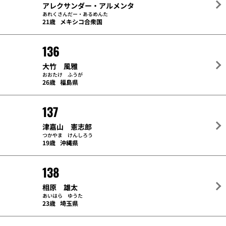
アレクサンダー・アルメンタ
あれくさんだー・あるめんた
21歳
メキシコ合衆国
136
大竹 風雅
おおたけ ふうが
26歳
福島県
137
津嘉山 憲志郎
つかやま けんしろう
19歳
沖縄県
138
相原 雄太
あいはら ゆうた
23歳
埼玉県