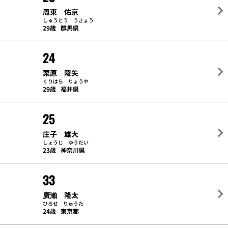
周東 佑京
しゅうとう うきょう
29歳
群馬県
24
栗原 陵矢
くりはら りょうや
29歳
福井県
25
庄子 雄大
しょうじ ゆうだい
23歳
神奈川県
33
廣瀨 隆太
ひろせ りゅうた
24歳
東京都