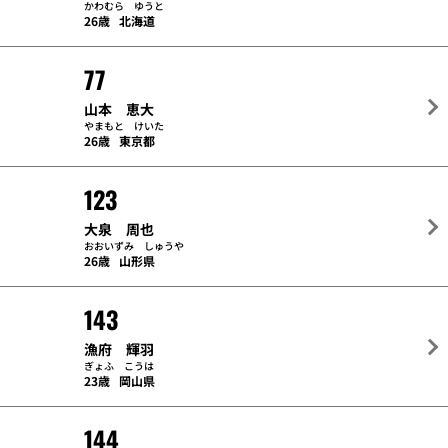
かわむら ゆうと
26歳
北海道
77
山本 恵大
やまもと けいた
26歳
東京都
123
大泉 周也
おおいずみ しゅうや
26歳
山形県
143
漁府 輝羽
ぎょふ こうは
23歳
岡山県
144