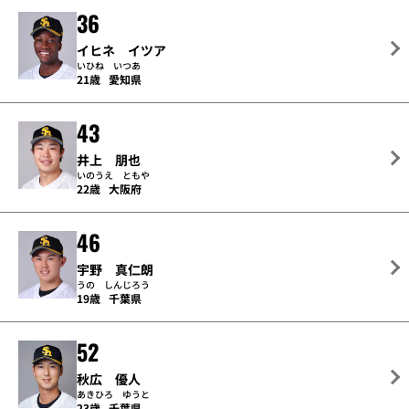
36
イヒネ イツア
いひね いつあ
21歳
愛知県
43
井上 朋也
いのうえ ともや
22歳
大阪府
46
宇野 真仁朗
うの しんじろう
19歳
千葉県
52
秋広 優人
あきひろ ゆうと
23歳
千葉県