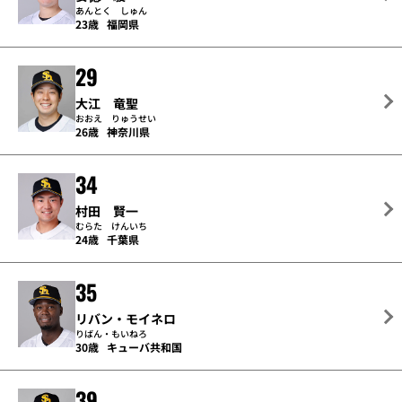
あんとく しゅん
23歳
福岡県
29
大江 竜聖
おおえ りゅうせい
26歳
神奈川県
34
村田 賢一
むらた けんいち
24歳
千葉県
35
リバン・モイネロ
りばん・もいねろ
30歳
キューバ共和国
39