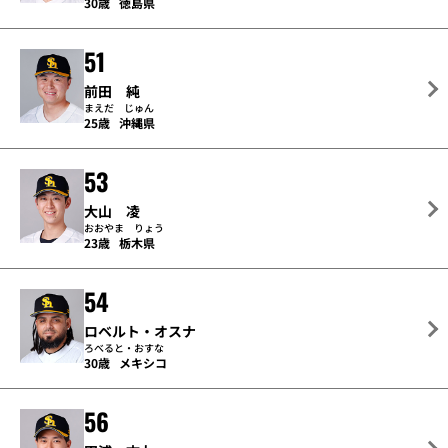
30歳
徳島県
51
前田 純
まえだ じゅん
25歳
沖縄県
53
大山 凌
おおやま りょう
23歳
栃木県
54
ロベルト・オスナ
ろべると・おすな
30歳
メキシコ
56