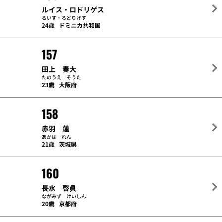
ルイス・ロドリゲス
るいす・ろどりげす
24歳
ドミニカ共和国
157
田上 奏大
たのうえ そうた
23歳
大阪府
158
赤羽 蓮
あかば れん
21歳
茨城県
160
⾧水 啓眞
ながみず けいしん
20歳
京都府