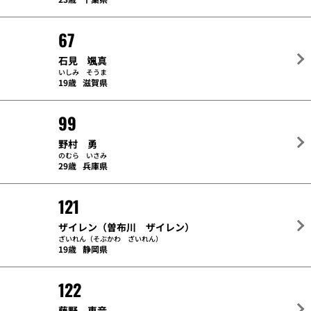
67
石見 颯真
いしみ そうま
19歳
滋賀県
99
野村 勇
のむら いさみ
29歳
兵庫県
121
ザイレン（曽布川 ザイレン）
ざいれん（そぶかわ ざいれん）
19歳
静岡県
122
藤野 恵音