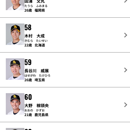
田浦 文丸
たうら ふみまる
26歳
福岡県
58
木村 大成
きむら たいせい
22歳
北海道
59
長谷川 威展
はせがわ たけひろ
26歳
埼玉県
60
大野 稼頭央
おおの かずお
21歳
鹿児島県