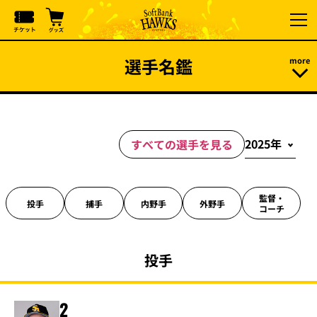
選手名鑑
すべての選手を見る
監督・
投手
捕手
内野手
外野手
コーチ
投手
2