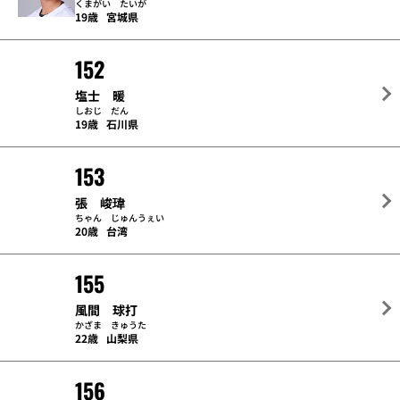
くまがい たいが
19歳
宮城県
152
塩士 暖
しおじ だん
19歳
石川県
153
張 峻瑋
ちゃん じゅんうぇい
20歳
台湾
155
風間 球打
かざま きゅうた
22歳
山梨県
156