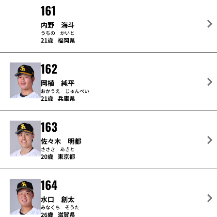
161
内野 海斗
うちの かいと
21歳
福岡県
162
岡植 純平
おかうえ じゅんぺい
21歳
兵庫県
163
佐々木 明都
ささき あきと
20歳
東京都
164
水口 創太
みなくち そうた
26歳
滋賀県