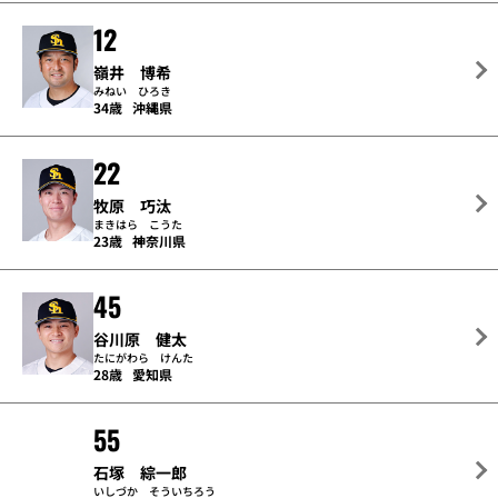
12
嶺井 博希
みねい ひろき
34歳
沖縄県
22
牧原 巧汰
まきはら こうた
23歳
神奈川県
45
谷川原 健太
たにがわら けんた
28歳
愛知県
55
石塚 綜一郎
いしづか そういちろう