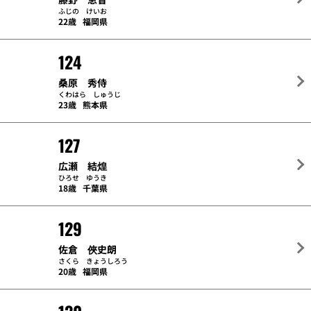
ふじの けいお
22歳
福岡県
124
桑原 秀侍
くわはら しゅうじ
23歳
熊本県
127
広瀬 結煌
ひろせ ゆうき
18歳
千葉県
129
佐倉 俠史朗
さくら きょうしろう
20歳
福岡県