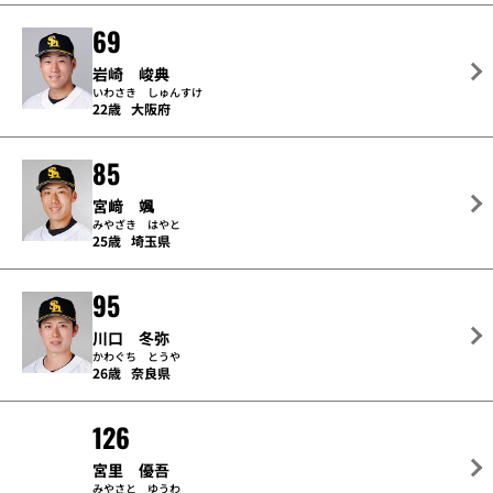
69
岩崎 峻典
いわさき しゅんすけ
22歳
大阪府
85
宮﨑 颯
みやざき はやと
25歳
埼玉県
95
川口 冬弥
かわぐち とうや
26歳
奈良県
126
宮里 優吾
みやさと ゆうわ