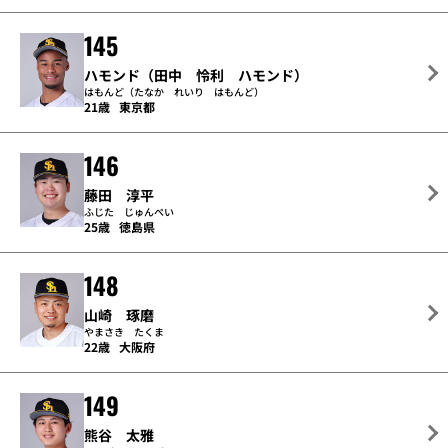
145
ハモンド（田中 怜利 ハモンド）
はもんど（たなか れいり はもんど）
21歳
東京都
146
藤田 淳平
ふじた じゅんぺい
25歳
徳島県
148
山崎 琢磨
やまさき たくま
22歳
大阪府
149
熊谷 太雅