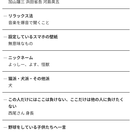
加山雄三 浜田省吾 河島英五
リラックス法
音楽を爆音で聞くこと
設定しているスマホの壁紙
無意味なもの
ニックネーム
よっしー、よす、怪獣
猫派・犬派・その他派
犬
この人だけにはここは負けない、ここだけは他の人に負けたく
ない
西尾さん 身長
野球をしている子供たちへ一言