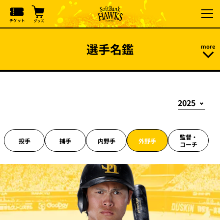
選手名鑑
監督・
投手
捕手
内野手
外野手
コーチ