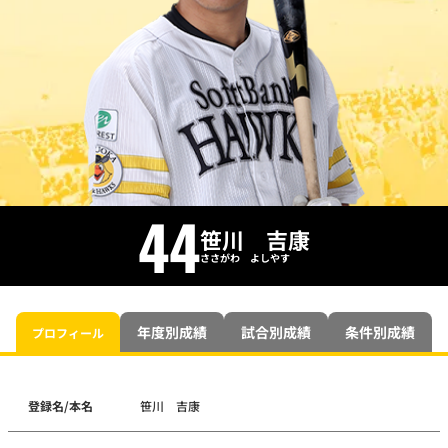
44
笹川 吉康
ささがわ よしやす
年度別成績
試合別成績
条件別成績
プロフィール
登録名/本名
笹川 吉康