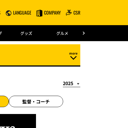
S
LANGUAGE
COMPANY
CSR
みずほPayPay
ブ
グッズ
グルメ
ドーム情報
監督・
コーチ