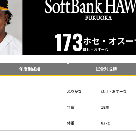
173
ホセ・オスー
ほせ・おすーな
年度別成績
試合別成績
ふりがな
ほせ・おすーな
年齢
18歳
体重
82kg