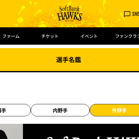
SN
ファーム
チケット
イベント
ファンクラ
選手名鑑
捕手
内野手
外野手