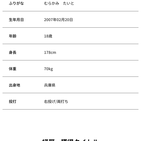
ふりがな
むらかみ たいと
生年月日
2007年02月20日
年齢
18歳
身長
178cm
体重
70kg
出身地
兵庫県
投打
右投げ/両打ち