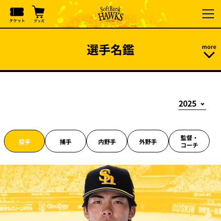
選手名鑑
監督・
投手
捕手
内野手
外野手
コーチ