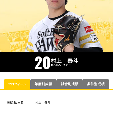
20
村上 泰斗
むらかみ たいと
年度別成績
試合別成績
条件別成績
プロフィール
登録名/本名
村上 泰斗