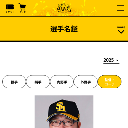
選手名鑑
監督・
投手
捕手
内野手
外野手
コーチ