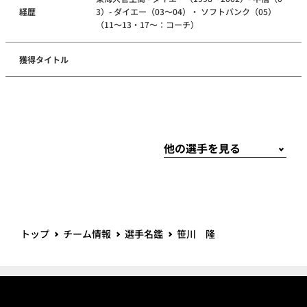
経歴
3）- ダイエー（03～04）・ ソフトバンク（05）
（11～13・17～：コーチ）
獲得タイトル
トップ
チーム情報
選手名鑑
笹川 隆