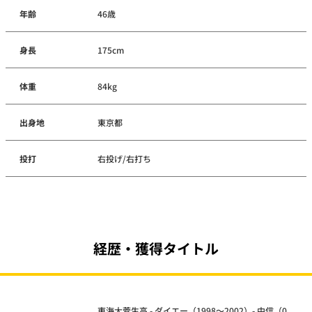
年齢
46歳
身長
175cm
体重
84kg
出身地
東京都
投打
右投げ/右打ち
経歴・獲得タイトル
東海大菅生高 - ダイエー（1998～2002）- 中信（0