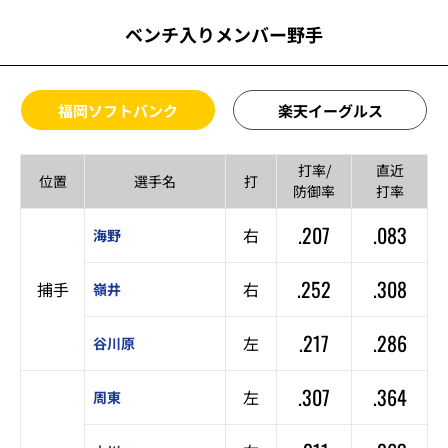
ベンチ入りメンバー野手
福岡ソフトバンク
楽天イーグルス
打率/
直近
位置
選手名
打
防御率
打率
.207
.083
右
海野
.252
.308
捕手
右
嶺井
.217
.286
左
谷川原
.307
.364
左
周東