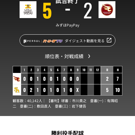
5
2
試合終了
みずほPayPay
ダイジェスト動画を見る
順位表・対戦成績
1
2
3
4
5
6
7
8
9
10
11
12
R
H
0
0
1
0
0
1
0
0
0
2
7
0
2
1
0
1
0
1
0
X
5
10
観客数：40,142人｜ 【審判】球審：
市川貴之
塁審(一)：
有隅昭
二
塁審(二)：
敷田直人
塁審(三)：
岩下健吾
勝利投手配球