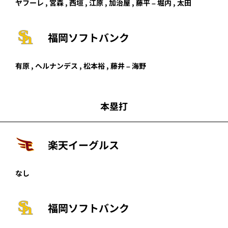
ヤフーレ
,
宮森
,
西垣
,
江原
,
加治屋
,
藤平
–
堀内
,
太田
福岡ソフトバンク
有原
,
ヘルナンデス
,
松本裕
,
藤井
–
海野
本塁打
楽天イーグルス
なし
福岡ソフトバンク