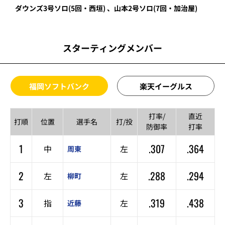
ダウンズ
3号ソロ
(5回・
西垣
)
、
山本
2号ソロ
(7回・
加治屋
)
スターティングメンバー
福岡ソフトバンク
楽天イーグルス
打率/
直近
打順
位置
選手名
打/投
防御率
打率
1
.307
.364
中
左
周東
2
.288
.294
左
左
柳町
3
.319
.438
指
左
近藤