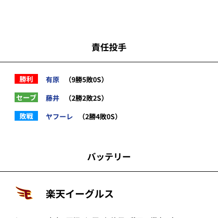
責任投手
勝利
有原
（9勝5敗0S）
セーブ
藤井
（2勝2敗2S）
敗戦
ヤフーレ
（2勝4敗0S）
バッテリー
楽天イーグルス