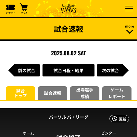
試合速報
2025.08.02 SAT
前の試合
試合日程・結果
次の試合
出場選手
ゲーム
試合
試合速報
トップ
成績
レポート
パーソル パ・リーグ
更新
ホーム
ビジター