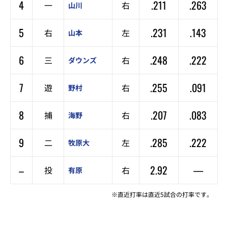
4
.211
.263
一
右
山川
5
.231
.143
右
左
山本
6
.248
.222
三
右
ダウンズ
7
.255
.091
遊
右
野村
8
.207
.083
捕
右
海野
9
.285
.222
二
左
牧原大
–
2.92
—
投
右
有原
※直近打率は直近5試合の打率です。