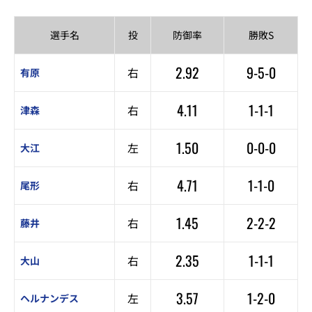
選手名
投
防御率
勝敗S
2.92
9-5-0
右
有原
4.11
1-1-1
右
津森
1.50
0-0-0
左
大江
4.71
1-1-0
右
尾形
1.45
2-2-2
右
藤井
2.35
1-1-1
右
大山
3.57
1-2-0
左
ヘルナンデス