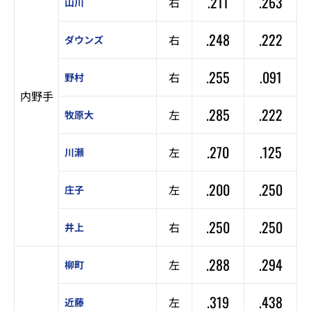
.211
.263
右
山川
.248
.222
右
ダウンズ
.255
.091
右
野村
内野手
.285
.222
左
牧原大
.270
.125
左
川瀬
.200
.250
左
庄子
.250
.250
右
井上
.288
.294
左
柳町
.319
.438
左
近藤