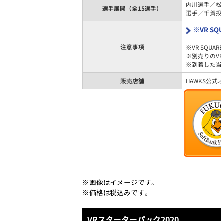
内川選手／
選手展開（全15選手）
選手／千賀
※VR S
注意事項
※VR SQ
※別売りのV
※到着した
販売店舗
HAWKS公
※画像はイメージです。
※価格は税込みです。
VRスターターパック2020