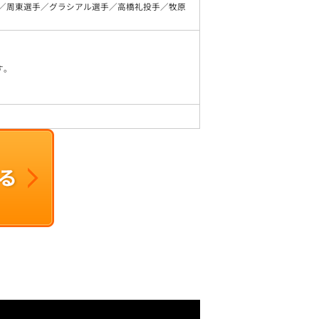
／周東選手／グラシアル選手／高橋礼投手／牧原
す。