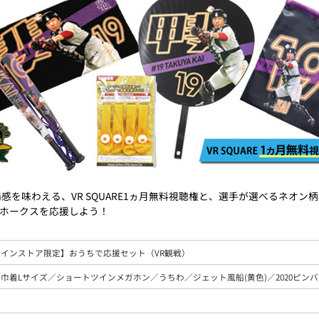
感を味わえる、VR SQUARE1ヵ月無料視聴権と、選手が選べるネオン
ホークスを応援しよう！
インストア限定】おうちで応援セット（VR観戦）
巾着Lサイズ／ショートツインメガホン／うちわ／ジェット風船(黄色)／2020ピンバッジ