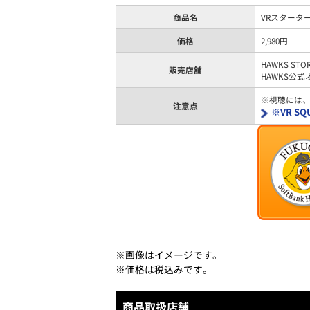
商品名
VRスターター
価格
2,980円
HAWKS STO
販売店舗
HAWKS公
※視聴には
注意点
※VR S
※画像はイメージです。
※価格は税込みです。
商品取扱店舗