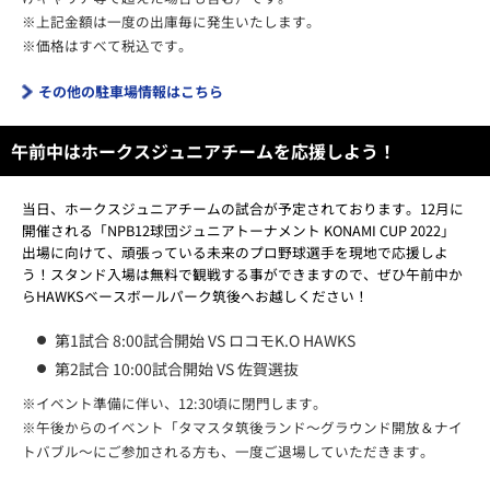
※上記金額は一度の出庫毎に発生いたします。
※価格はすべて税込です。
その他の駐車場情報はこちら
午前中はホークスジュニアチームを応援しよう！
当日、ホークスジュニアチームの試合が予定されております。12月に
開催される「NPB12球団ジュニアトーナメント KONAMI CUP 2022」
出場に向けて、頑張っている未来のプロ野球選手を現地で応援しよ
う！スタンド入場は無料で観戦する事ができますので、ぜひ午前中か
らHAWKSベースボールパーク筑後へお越しください！
第1試合 8:00試合開始 VS ロコモK.O HAWKS
第2試合 10:00試合開始 VS 佐賀選抜
※イベント準備に伴い、12:30頃に閉門します。
※午後からのイベント「タマスタ筑後ランド～グラウンド開放＆ナイ
トバブル～にご参加される方も、一度ご退場していただきます。