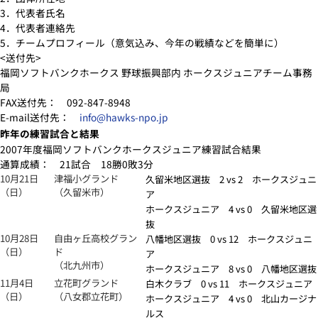
3．代表者氏名
4．代表者連絡先
5．チームプロフィール（意気込み、今年の戦績などを簡単に）
<送付先>
福岡ソフトバンクホークス 野球振興部内 ホークスジュニアチーム事務
局
FAX送付先： 092-847-8948
E-mail送付先：
info@hawks-npo.jp
昨年の練習試合と結果
2007年度福岡ソフトバンクホークスジュニア練習試合結果
通算成績： 21試合 18勝0敗3分
10月21日
津福小グランド
久留米地区選抜 2 vs 2 ホークスジュニ
（日）
（久留米市）
ア
ホークスジュニア 4 vs 0 久留米地区選
抜
10月28日
自由ヶ丘高校グラン
八幡地区選抜 0 vs 12 ホークスジュニ
（日）
ド
ア
（北九州市）
ホークスジュニア 8 vs 0 八幡地区選抜
11月4日
立花町グランド
白木クラブ 0 vs 11 ホークスジュニア
（日）
（八女郡立花町）
ホークスジュニア 4 vs 0 北山カージナ
ルス