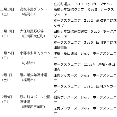
立花町選抜 1 vs 9 北山カージナルス
11月10日
高取市民グランド
高取少年野球クラブ 0 vs 8 ホークス
（土）
（福岡市）
ジュニア
ホークスジュニア 2 vs 2 高取少年野球
クラブ
11月18日
大任町民野球場
田川少年野球連盟選抜 0 vs 0 ホークス
（日）
（田川郡大任町）
ジュニア
ホークスジュニア 3 vs 0 田川少年野球
連盟選抜
11月25日
小郡市多目的グラン
津福・基山連合 3 vs 6 ホークスジュニ
（日）
ド
ア
（小郡市）
ホークスジュニア 11 vs 4 津福・基山
連合
12月1日
雁の巣少年野球場
庄内ジャガーズ 0 vs 2 ホークスジュニ
（土）
（福岡市）
ア
ホークスジュニア 1 vs 1 庄内ジャガー
ズ
12月9日
原の前スポーツ公園
福岡ボンバーズ 1 vs 8 ホークスジュニ
（日）
野球場
ア
（糟屋郡宇美町）
志免ブラザーズ 0 vs 2 ホークスジュニ
ア