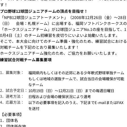
す！
プロ野球12球団ジュニアチームの頂点を目指せ！
「NPB12球団ジュニアトーナメント」（2008年12月26日（金）～28日
（日） 会場：札幌ドーム）に出場する、福岡ソフトバンクホークスの
「ホークスジュニアチーム」が12球団ジュニアNo.1の座を目指して、1
0月4日（土）のチーム初練習を皮切りにいよいよ始動いたします。
そこで、本大会に向けてのチーム準備・強化のため、練習試合における
対戦チームを下記のとおり募集いたします！
ホークスジュニアチーム強化のため、ご協力をお願いいたします。
練習試合対戦チーム募集要項
1．募集対象：
福岡県内もしくはその近郊にある少年軟式野球単独チーム
もしくは地域の選抜チームで、試合当日の会場確保が可能
なチーム
2．試合予定日：
10月19日（日）～12月21日（日）までの毎週日曜日
3．選考方法：
日程および会場の確保状況により選考
4．応募方法：
以下の必要事項を記入のうえ、下記までE-mailまたはFAX
を送付
【必要事項】
1．団体名
2．団体所在地