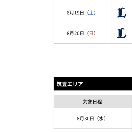
8月19日
（
土
）
8月20日
（
日
）
筑豊エリア
対象
日程
8月30日
（水）