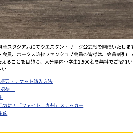
産スタジアムにてウエスタン・リーグ公式戦を開催いたします。
ス会員、ホークス筑後ファンクラブ会員の皆様は、会員割引に
えることを目的に、大分県内小学生1,500名を無料でご招待
さい！
催概要・チケット購入方法
ご招待！
中
元気に！「ファイト！九州」ステッカー
実施