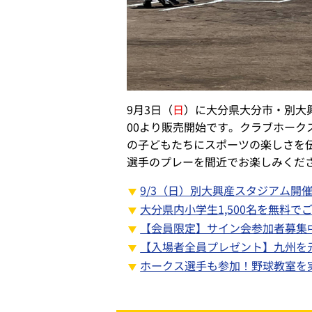
9月3日（
日
）に大分県大分市・別大興
00より販売開始です。クラブホーク
の子どもたちにスポーツの楽しさを伝
選手のプレーを間近でお楽しみくだ
9/3（日）別大興産スタジアム開
大分県内小学生1,500名を無料で
【会員限定】サイン会参加者募集
【入場者全員プレゼント】九州を
ホークス選手も参加！野球教室を