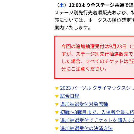
（
土
）10:00より全ステージ共通で
ステージ別先行先着順販売および、
売については、ホークスの順位確定
案内いたします。
今回の追加抽選受付は9月23日
すが、ステージ別先行抽選販売で
した場合、すべてのチケットは当
分にご注意ください。
2023 パーソル クライマックスシ
試合日程
追加抽選受付対象席種
初戦～3戦目まで、入場者全員に
追加抽選受付でチケットを購入す
追加抽選受付の決済方法