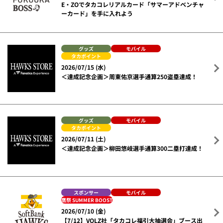
E・ZOでタカコレリアルカード「サマーアドベンチャ
ーカード」を手に入れよう
グッズ
モバイル
タカポイント
2026/07/15 (水)
＜達成記念企画＞周東佑京選手通算250盗塁達成！
グッズ
モバイル
タカポイント
2026/07/11 (土)
＜達成記念企画＞柳田悠岐選手通算300二塁打達成！
スポンサー
モバイル
鷹祭 SUMMER BOOST
2026/07/10 (金)
【7/12】VOLZ社「タカコレ福引大抽選会」ブース出