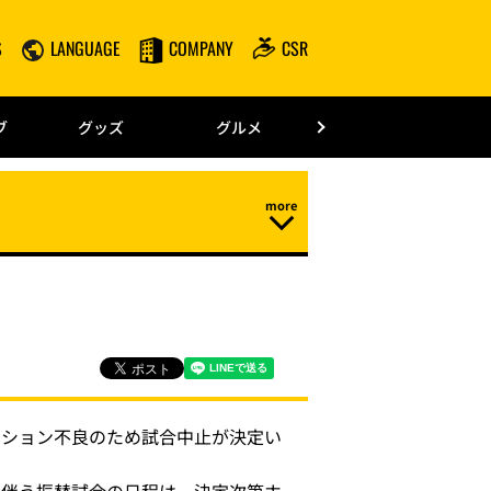
S
LANGUAGE
COMPANY
CSR
みずほPayPay
ブ
グッズ
グルメ
ドーム情報
ィション不良のため試合中止が決定い