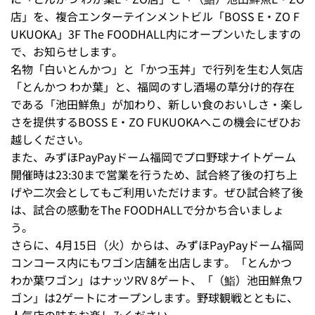
店」を、複合エンターテインメントビル「BOSS E・ZO F
UKUOKA」3F The FOODHALL内にオープンいたしますの
で、お知らせします。
名物「白いとんかつ」と「かつ玉丼」で行列を生む人気店
「とんかつ わか葉」と、福岡のすし酒場の草分け的存在
である「池田鮮魚」が加わり、新しい食のおいしさ・楽し
さを提供するBOSS E・ZO FUKUOKAへこの機会にぜひお
越しください。
また、みずほPayPayドーム福岡でプロ野球ナイトゲーム
開催時は23:30まで営業を行うため、試合終了後の打ち上
げや二次会としてもご利用いただけます。ぜひ試合終了後
は、試合の感動をThe FOODHALLで分かち合いましょ
う。
さらに、4月15日（火）からは、みずほPayPayドーム福岡
コンコース内にもワゴン店舗を出店します。「とんかつ
わか葉ワゴン」はナッツRV 8ゲート、「（鮨）池田鮮魚ワ
ゴン」は2ゲートにオープンします。野球観戦とともに、