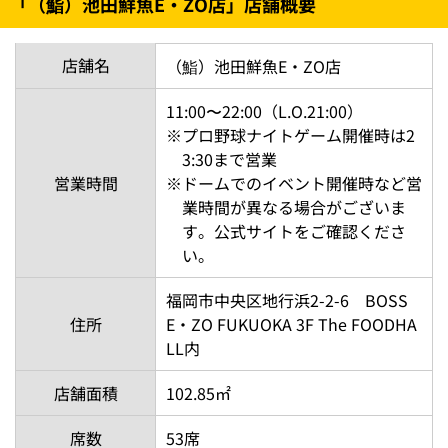
「（鮨）池田鮮魚E・ZO店」店舗概要
店舗名
（鮨）池田鮮魚E・ZO店
11:00〜22:00（L.O.21:00）
※
プロ野球ナイトゲーム開催時は2
3:30まで営業
営業時間
※
ドームでのイベント開催時など営
業時間が異なる場合がございま
す。公式サイトをご確認くださ
い。
福岡市中央区地行浜2-2-6 BOSS
住所
E・ZO FUKUOKA 3F The FOODHA
LL内
店舗面積
102.85㎡
席数
53席