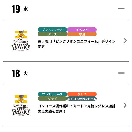
19
水
プレスリリース
イベント
グッズ
球団
選手着用「ピンクリボンユニフォーム」デザイン
変更
18
火
プレスリリース
グルメ
グッズ
みずほPayPayドーム
コンコース混雑緩和！カードで完結レジレス店舗
実証実験を実施！